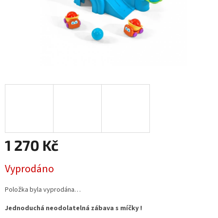
1 270 Kč
Měrná
Vyprodáno
cena:
Položka byla vyprodána…
Jednoduchá neodolatelná zábava s míčky !