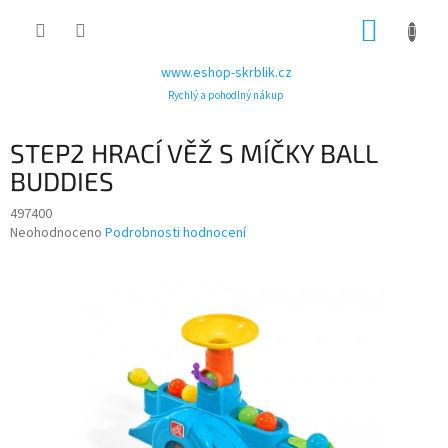
Přejít
NÁKUP
na
obsah
KOŠÍK
www.eshop-skrblik.cz
Rychlý a pohodlný nákup
STEP2 HRACÍ VĚŽ S MÍČKY BALL
BUDDIES
497400
Průměrné
Neohodnoceno
Podrobnosti hodnocení
hodnocení
produktu
je
0,0
z
5
hvězdiček.