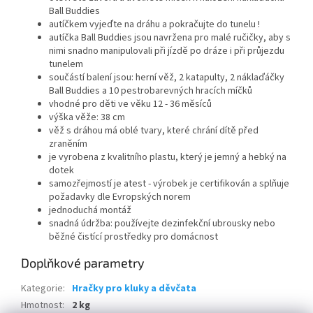
Ball Buddies
autíčkem vyjeďte na dráhu a pokračujte do tunelu !
autíčka Ball Buddies jsou navržena pro malé ručičky, aby s
nimi snadno manipulovali při jízdě po dráze i při průjezdu
tunelem
součástí balení jsou: herní věž, 2 katapulty, 2 náklaďáčky
Ball Buddies a 10 pestrobarevných hracích míčků
vhodné pro děti ve věku 12 - 36 měsíců
výška věže: 38 cm
věž s dráhou má oblé tvary, které chrání dítě před
zraněním
je vyrobena z kvalitního plastu, který je jemný a hebký na
dotek
samozřejmostí je atest - výrobek je certifikován a splňuje
požadavky dle Evropských norem
jednoduchá montáž
snadná údržba: používejte dezinfekční ubrousky nebo
běžné čistící prostředky pro domácnost
Doplňkové parametry
Kategorie
:
Hračky pro kluky a děvčata
Hmotnost
:
2 kg