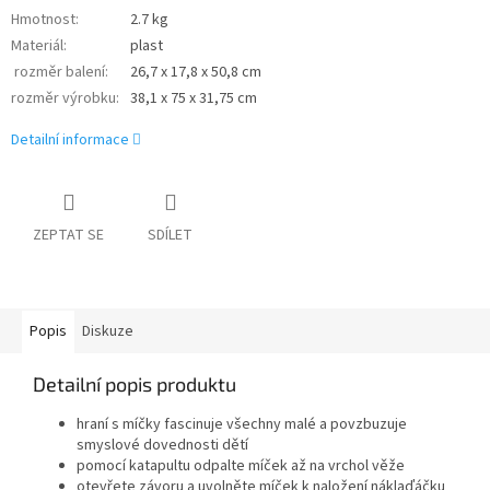
Hmotnost
:
2.7 kg
Materiál
:
plast
rozměr balení
:
26,7 x 17,8 x 50,8 cm
rozměr výrobku
:
38,1 x 75 x 31,75 cm
Detailní informace
ZEPTAT SE
SDÍLET
Popis
Diskuze
Detailní popis produktu
hraní s míčky fascinuje všechny malé a povzbuzuje
smyslové dovednosti dětí
pomocí katapultu odpalte míček až na vrchol věže
otevřete závoru a uvolněte míček k naložení náklaďáčku