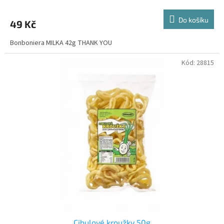
Do košíku
49 Kč
Bonboniera MILKA 42g THANK YOU
Kód:
28815
Cibulové kroužky 50g