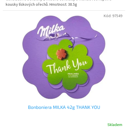
kousky lískových ořechů. Hmotnost: 38.5g
Kód:
97549
Bonboniera MILKA 42g THANK YOU
Skladem