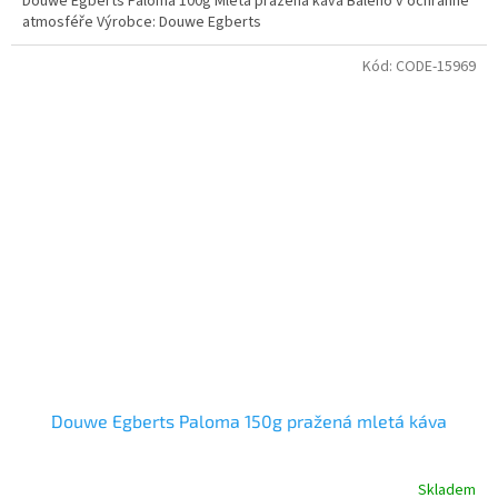
Douwe Egberts Paloma 100g Mletá pražená káva Baleno v ochranné
atmosféře Výrobce: Douwe Egberts
Kód:
CODE-15969
Douwe Egberts Paloma 150g pražená mletá káva
Skladem