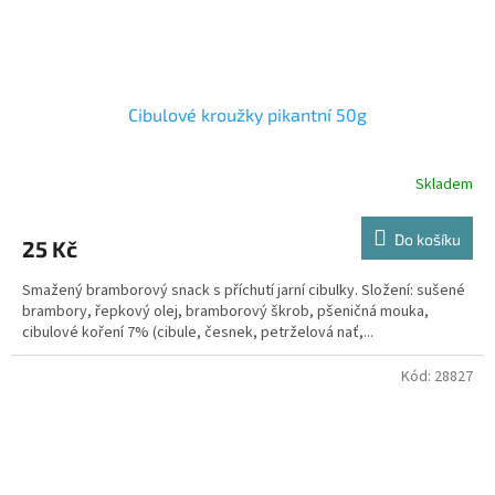
Cibulové kroužky pikantní 50g
Skladem
Do košíku
25 Kč
Smažený bramborový snack s příchutí jarní cibulky. Složení: sušené
brambory, řepkový olej, bramborový škrob, pšeničná mouka,
cibulové koření 7% (cibule, česnek, petrželová nať,...
Kód:
28827