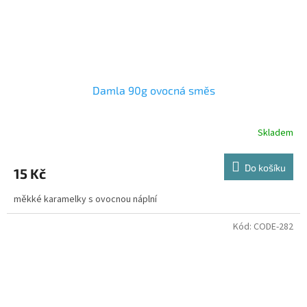
Damla 90g ovocná směs
Skladem
Do košíku
15 Kč
měkké karamelky s ovocnou náplní
Kód:
CODE-282