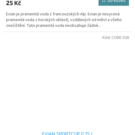
Do košíku
25 Kč
Evian je pramenitá voda z francouzských Alp. Evian je nesycená
pramenitá voda z horských oblastí, vzdálených od měst a všeho
znečištění. Tato pramenitá voda neobsahuje žádné...
Kód:
CODE-526
EVIAN SPORTCUP 0,75 L