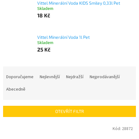
Vittel Minerální Voda KIDS Smiley 0,33l Pet
Skladem
18 Kč
Vittel Minerální Voda 1l Pet
Skladem
25 Kč
Ř
a
Doporučujeme
Nejlevnější
Nejdražší
Nejprodávanější
z
e
Abecedně
n
í
p
OTEVŘÍT FILTR
r
o
V
Kód:
28872
d
ý
u