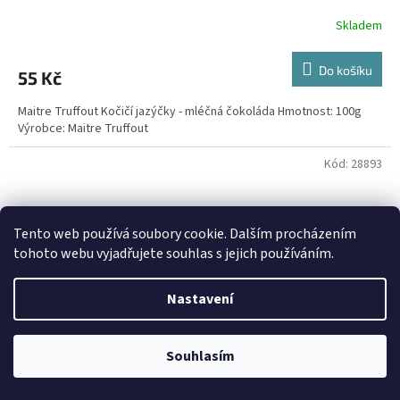
Skladem
Do košíku
55 Kč
Maitre Truffout Kočičí jazýčky - mléčná čokoláda Hmotnost: 100g
Výrobce: Maitre Truffout
Kód:
28893
Tento web používá soubory cookie. Dalším procházením
tohoto webu vyjadřujete souhlas s jejich používáním.
Nastavení
Souhlasím