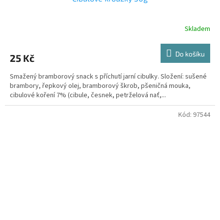
Skladem
Do košíku
25 Kč
Smažený bramborový snack s příchutí jarní cibulky. Složení: sušené
brambory, řepkový olej, bramborový škrob, pšeničná mouka,
cibulové koření 7% (cibule, česnek, petrželová nať,...
Kód:
97544