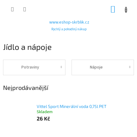
Přejít
NÁKUP
na
obsah
KOŠÍK
www.eshop-skrblik.cz
Rychlý a pohodlný nákup
Jídlo a nápoje
Potraviny
Nápoje
Nejprodávanější
Vittel Sport Minerální voda 0,75l PET
Skladem
26 Kč