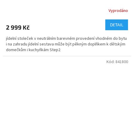
Vyprodáno
DETAIL
2 999 Kč
jídelní stoleček v neutrálním barevném provedení vhodném do bytu
i na zahradu jídelní sestava může být pěkným doplňkem k dětským
domečkům i kuchyňkám Step2
Kód:
841800