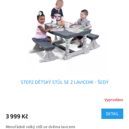
STEP2 DĚTSKÝ STŮL SE 2 LAVICEMI - ŠEDÝ
Vyprodáno
DETAIL
3 999 Kč
Mimořádně velký stůl se dvěma lavicemi