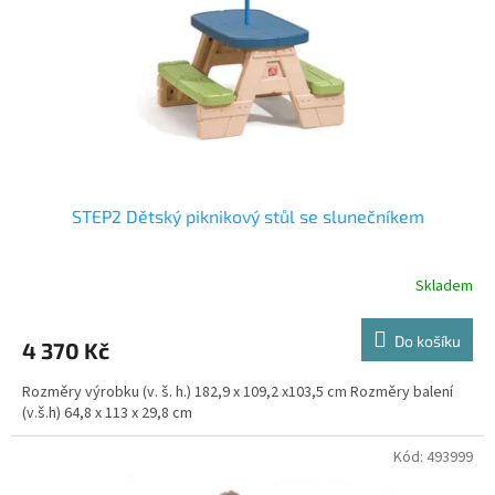
r
o
d
u
k
t
ů
STEP2 Dětský piknikový stůl se slunečníkem
Skladem
Do košíku
4 370 Kč
Rozměry výrobku (v. š. h.) 182,9 x 109,2 x103,5 cm Rozměry balení
(v.š.h) 64,8 x 113 x 29,8 cm
Kód:
493999