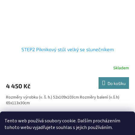
STEP2 Piknikový stůl velký se slunečníkem
Skladem
Do košíku
4 450 Kč
Rozměry výrobku (v. š. h.) 52x109x103cm Rozměry balení (v.š.h)
65x113x30cm
6
položek celkem
O
Tento web používá soubory cookie. Dalším procházením
v
tohoto webu vyjadřujete souhlas s jejich používáním.
l
Z