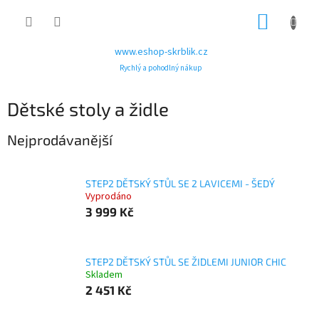
Přejít
NÁKUP
na
obsah
KOŠÍK
www.eshop-skrblik.cz
Rychlý a pohodlný nákup
Dětské stoly a židle
Nejprodávanější
STEP2 DĚTSKÝ STŮL SE 2 LAVICEMI - ŠEDÝ
Vyprodáno
3 999 Kč
STEP2 DĚTSKÝ STŮL SE ŽIDLEMI JUNIOR CHIC
Skladem
2 451 Kč