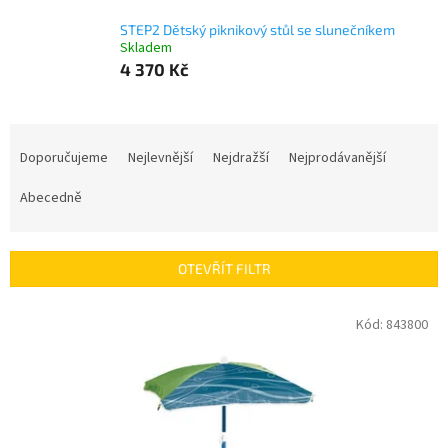
STEP2 Dětský piknikový stůl se slunečníkem
Skladem
4 370 Kč
Ř
a
Doporučujeme
Nejlevnější
Nejdražší
Nejprodávanější
z
e
Abecedně
n
í
p
OTEVŘÍT FILTR
r
o
V
Kód:
843800
d
ý
u
p
k
i
t
s
ů
p