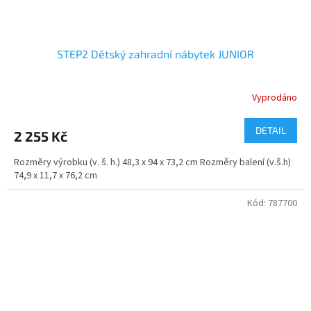
STEP2 Dětský zahradní nábytek JUNIOR
Vyprodáno
DETAIL
2 255 Kč
Rozměry výrobku (v. š. h.) 48,3 x 94 x 73,2 cm Rozměry balení (v.š.h)
74,9 x 11,7 x 76,2 cm
Kód:
787700