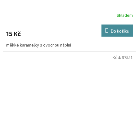
Skladem
Do košíku
15 Kč
měkké karamelky s ovocnou náplní
Kód:
97551