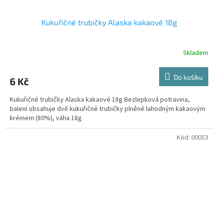
Kukuřičné trubičky Alaska kakaové 18g
Skladem
Do košíku
6 Kč
Kukuřičné trubičky Alaska kakaové 18g Bezlepková potravina,
balení obsahuje dvě kukuřičné trubičky plněné lahodným kakaovým
krémem (80%), váha 18g.
Kód:
00053