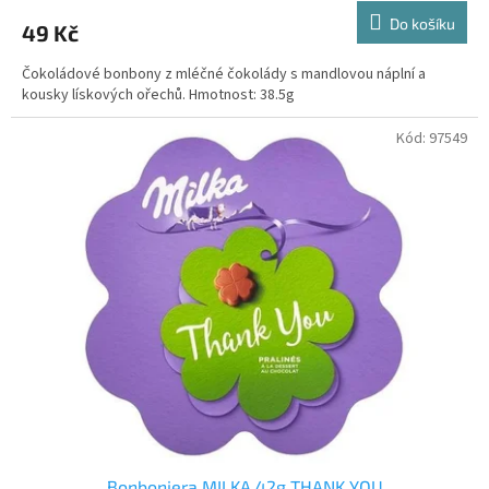
Do košíku
49 Kč
Čokoládové bonbony z mléčné čokolády s mandlovou náplní a
kousky lískových ořechů. Hmotnost: 38.5g
Kód:
97549
Bonboniera MILKA 42g THANK YOU