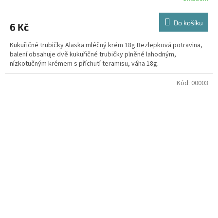
Do košíku
6 Kč
Kukuřičné trubičky Alaska mléčný krém 18g Bezlepková potravina,
balení obsahuje dvě kukuřičné trubičky plněné lahodným,
nízkotučným krémem s příchutí teramisu, váha 18g.
Kód:
00003