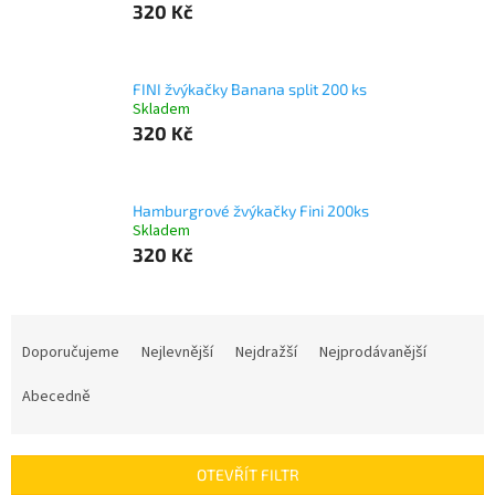
320 Kč
FINI žvýkačky Banana split 200 ks
Skladem
320 Kč
Hamburgrové žvýkačky Fini 200ks
Skladem
320 Kč
Ř
a
Doporučujeme
Nejlevnější
Nejdražší
Nejprodávanější
z
e
Abecedně
n
í
p
OTEVŘÍT FILTR