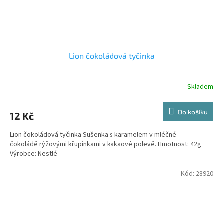
Lion čokoládová tyčinka
Skladem
Do košíku
12 Kč
Lion čokoládová tyčinka Sušenka s karamelem v mléčné
čokoládě rýžovými křupinkami v kakaové polevě. Hmotnost: 42g
Výrobce: Nestlé
Kód:
28920