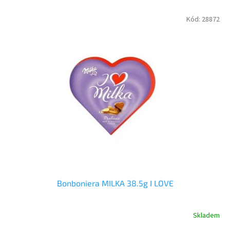
r
o
V
Kód:
28872
d
ý
u
p
k
i
t
s
ů
p
r
o
d
u
k
t
ů
Bonboniera MILKA 38.5g I LOVE
Skladem