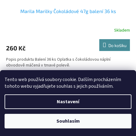
Marila Marilky Čokoládové 47g balení 36 ks
Skladem
Do košíku
260 Kč
Popis produktu Balení 36 ks Oplatka s čokoládovou náplní
obvodově máčená v tmavé polevě.
Kód:
28914
Tento web používá soubory cookie. Dalším procházením
tohoto webu vyjadřujete souhlas s jejich používáním.
Nastavení
Souhlasím