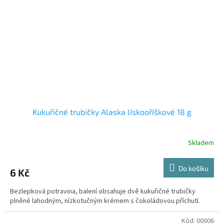
Kukuřičné trubičky Alaska lískooříškové 18 g
Skladem
Do košíku
6 Kč
Bezlepková potravina, balení obsahuje dvě kukuřičné trubičky
plněné lahodným, nízkotučným krémem s čokoládovou příchutí.
Kód:
00006