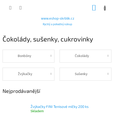
Přejít
NÁKUP
na
obsah
KOŠÍK
www.eshop-skrblik.cz
Rychlý a pohodlný nákup
Čokolády, sušenky, cukrovinky
Bonbóny
Čokolády
Žvýkačky
Sušenky
Nejprodávanější
Žvýkačky FINI Tenisové míčky 200 ks
Skladem