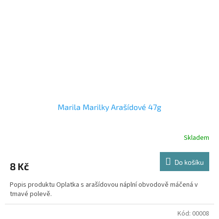
Marila Marilky Arašídové 47g
Skladem
Do košíku
8 Kč
Popis produktu Oplatka s arašídovou náplní obvodově máčená v
tmavé polevě.
Kód:
00008