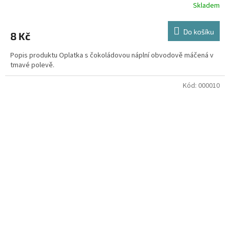
Skladem
Do košíku
8 Kč
Popis produktu Oplatka s čokoládovou náplní obvodově máčená v
tmavé polevě.
Kód:
000010