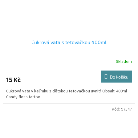
Cukrová vata s tetovačkou 400ml
Skladem
Do košíku
15 Kč
Cukrová vata v kelímku s dětskou tetovačkou uvnitř Obsah: 400ml
Candy floss tattoo
Kód:
97547