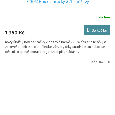
STEP2 Box na hračky 2v1 - béžový
Skladem
Do košíku
1 950 Kč
nový úložný box na hračky v béžové barvě 2v1 skříňka na hračky a
zároveň stanice pro umělecké výtvory díky snadné manipulaci se
děti učí odpovědnosti a organizaci při ukládání...
Kód:
848900