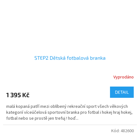
STEP2 Dětská fotbalová branka
Vyprodáno
DETAIL
1 395 Kč
malá kopaná patří mezi oblíbený rekreační sport všech věkových
kategorií víceúčelová sportovní branka pro fotbal i hokej hraj hokej,
fotbal nebo se prostě jen trefuj ! hoď...
Kód:
482600