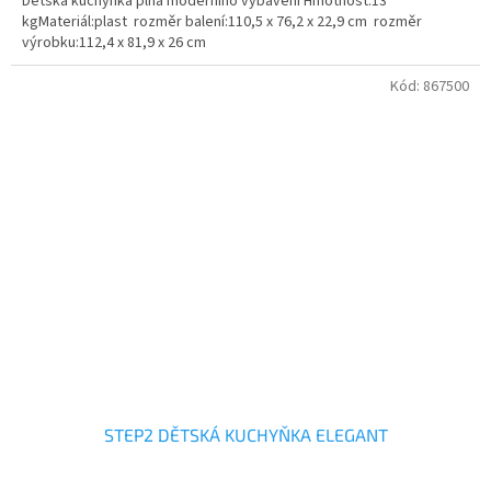
Dětská kuchyňka plná moderního vybavení Hmotnost:13
kgMateriál:plast rozměr balení:110,5 x 76,2 x 22,9 cm rozměr
výrobku:112,4 x 81,9 x 26 cm
Kód:
867500
STEP2 DĚTSKÁ KUCHYŇKA ELEGANT