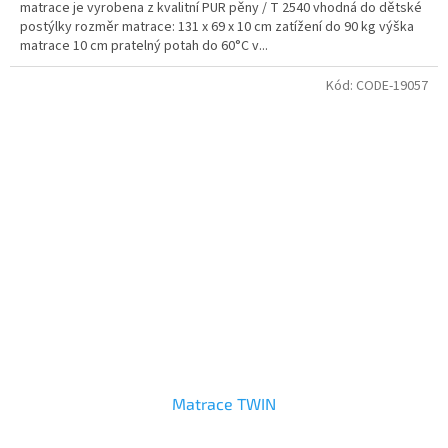
matrace je vyrobena z kvalitní PUR pěny / T 2540 vhodná do dětské
postýlky rozměr matrace: 131 x 69 x 10 cm zatížení do 90 kg výška
matrace 10 cm pratelný potah do 60°C v...
Kód:
CODE-19057
Matrace TWIN