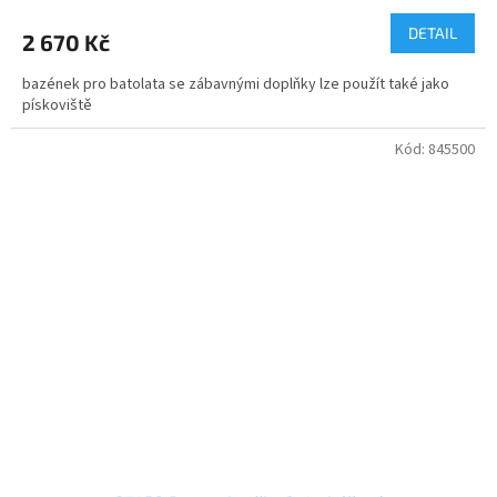
DETAIL
2 670 Kč
bazének pro batolata se zábavnými doplňky lze použít také jako
pískoviště
Kód:
845500