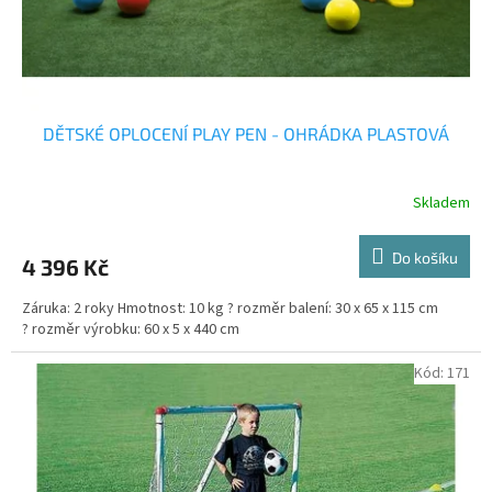
k
t
ů
DĚTSKÉ OPLOCENÍ PLAY PEN - OHRÁDKA PLASTOVÁ
Skladem
Do košíku
4 396 Kč
Záruka: 2 roky Hmotnost: 10 kg ? rozměr balení: 30 x 65 x 115 cm
? rozměr výrobku: 60 x 5 x 440 cm
Kód:
171