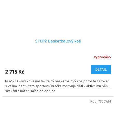
STEP2 Basketbalový koš
Vyprodáno
DETAIL
2 715 Kč
NOVINKA - výškově nastavitelný basketbalový koš poroste zároveň
s Vašimi dětmi tato sportovní hračka motivuje děti k aktivnímu běhu,
skákání a házení míče do obruče
Kód:
7356WM