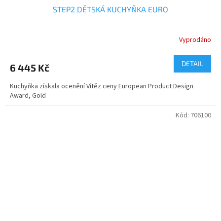
STEP2 DĚTSKÁ KUCHYŇKA EURO
Vyprodáno
DETAIL
6 445 Kč
Kuchyňka získala ocenění Vítěz ceny European Product Design
Award, Gold
Kód:
706100