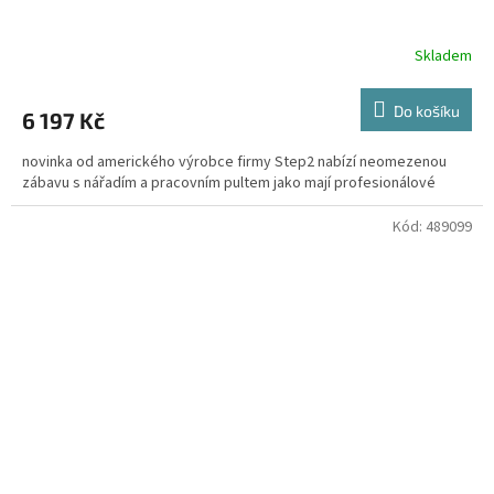
Skladem
Do košíku
6 197 Kč
novinka od amerického výrobce firmy Step2 nabízí neomezenou
zábavu s nářadím a pracovním pultem jako mají profesionálové
Kód:
489099