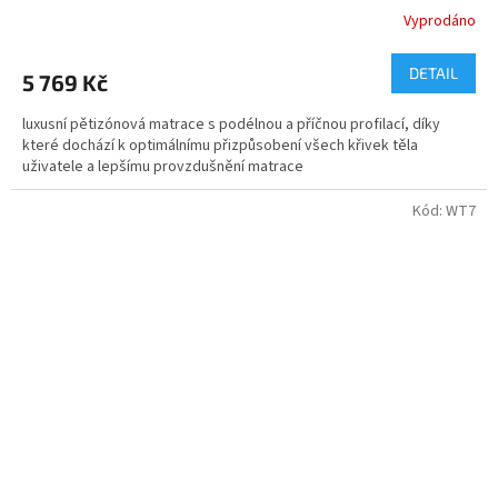
Vyprodáno
DETAIL
5 769 Kč
luxusní pětizónová matrace s podélnou a příčnou profilací, díky
které dochází k optimálnímu přizpůsobení všech křivek těla
uživatele a lepšímu provzdušnění matrace
Kód:
WT7