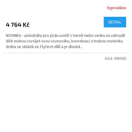
Vyprodáno
DETAIL
4 764 Kč
NOVINKA - autodráha pro jízdu uvnitř v herně nebo venku na zahradě
děti mohou rozvíjet svou rovnováhu, koordinaci a hrubou motoriku
dráha se skládá ze čtyřech dílů a je dlouhá...
Kód:
498000