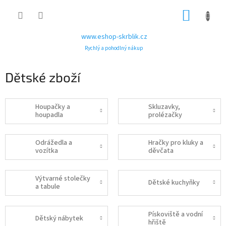
Přejít
NÁKUP
na
obsah
KOŠÍK
www.eshop-skrblik.cz
Rychlý a pohodlný nákup
Dětské zboží
Houpačky a
Skluzavky,
houpadla
prolézačky
Odrážedla a
Hračky pro kluky a
vozítka
děvčata
Výtvarné stolečky
Dětské kuchyňky
a tabule
Pískoviště a vodní
Dětský nábytek
hřiště