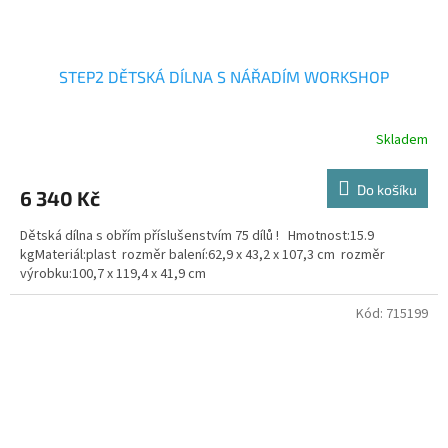
STEP2 DĚTSKÁ DÍLNA S NÁŘADÍM WORKSHOP
Skladem
Do košíku
6 340 Kč
Dětská dílna s obřím příslušenstvím 75 dílů ! Hmotnost:15.9
kgMateriál:plast rozměr balení:62,9 x 43,2 x 107,3 cm rozměr
výrobku:100,7 x 119,4 x 41,9 cm
Kód:
715199