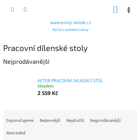
Přejít
NÁKUP
na
obsah
KOŠÍK
www.eshop-skrblik.cz
Rychlý a pohodlný nákup
Pracovní dílenské stoly
Nejprodávanější
KETER PRACOVNÍ SKLÁDACÍ STŮL
Skladem
2 559 Kč
Ř
a
Doporučujeme
Nejlevnější
Nejdražší
Nejprodávanější
z
e
Abecedně