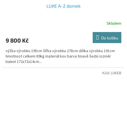
LUKE A-2 domek
Skladem
Do košíku
9 800 Kč
výška výrobku 195cm šířka výrobku 278cm délka výrobku 191cm
hmotnost celkem 69kg materiál kov barva tmavě šedá rozměr
balení 172x72x14cm...
Kód:
LUKEB