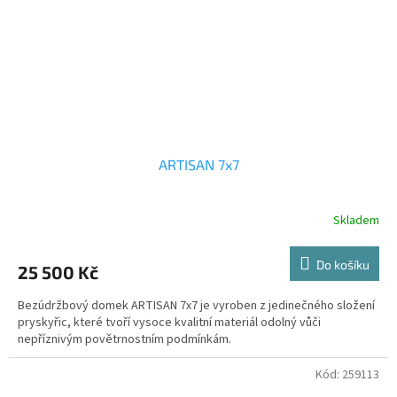
ARTISAN 7x7
Skladem
Do košíku
25 500 Kč
Bezúdržbový domek ARTISAN 7x7 je vyroben z jedinečného složení
pryskyřic, které tvoří vysoce kvalitní materiál odolný vůči
nepříznivým povětrnostním podmínkám.
Kód:
259113