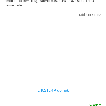
hmotnost celkem 41 kg materiál plast barva tmavě šedá+černá
rozměr balení...
Kód:
CHESTERA
CHESTER A domek
Skladem