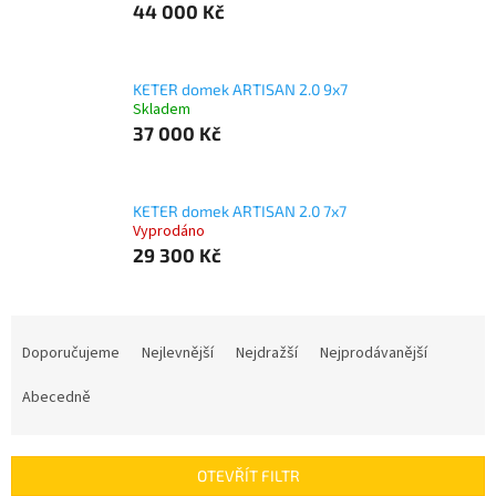
44 000 Kč
KETER domek ARTISAN 2.0 9x7
Skladem
37 000 Kč
KETER domek ARTISAN 2.0 7x7
Vyprodáno
29 300 Kč
Ř
a
Doporučujeme
Nejlevnější
Nejdražší
Nejprodávanější
z
e
Abecedně
n
í
p
OTEVŘÍT FILTR