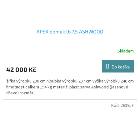
APEX domek 9x7,5 ASHWOOD
Skladem
Do košíku
42 000 Kč
šířka výrobku 230 cm hloubka výrobku 287 cm výška výrobku 246 cm
hmotnost celkem 194 kg materiál plast barva Ashwood (jasanové
dřevo) rozměr...
Kód:
263958