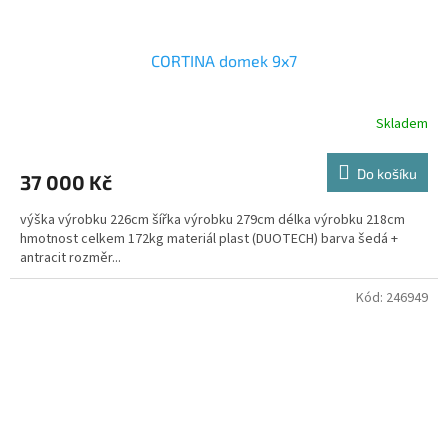
CORTINA domek 9x7
Skladem
Do košíku
37 000 Kč
výška výrobku 226cm šířka výrobku 279cm délka výrobku 218cm
hmotnost celkem 172kg materiál plast (DUOTECH) barva šedá +
antracit rozměr...
Kód:
246949