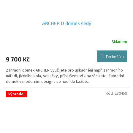
ARCHER D domek šedý
Skladem
Do košíku
9 700 Kč
Zahradní domek ARCHER využijete pro uskadnění např. zahradního
nářadí, jízdního kola, sekačky, příslušenství k bazénu atd. Zahradní
domek v moderním designu se hodí do každé...
Kód:
230459
Výprodej