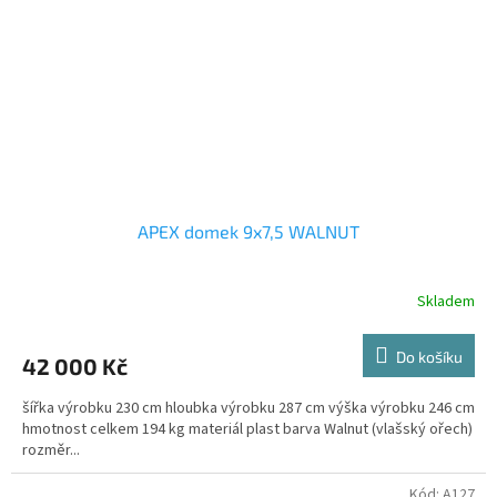
APEX domek 9x7,5 WALNUT
Skladem
Do košíku
42 000 Kč
šířka výrobku 230 cm hloubka výrobku 287 cm výška výrobku 246 cm
hmotnost celkem 194 kg materiál plast barva Walnut (vlašský ořech)
rozměr...
Kód:
A127