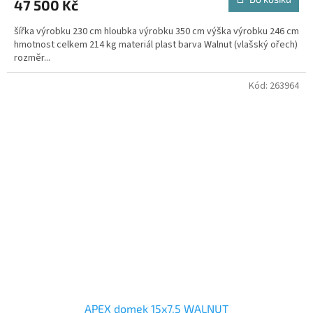
47 500 Kč
šířka výrobku 230 cm hloubka výrobku 350 cm výška výrobku 246 cm
hmotnost celkem 214 kg materiál plast barva Walnut (vlašský ořech)
rozměr...
Kód:
263964
APEX domek 15x7,5 WALNUT