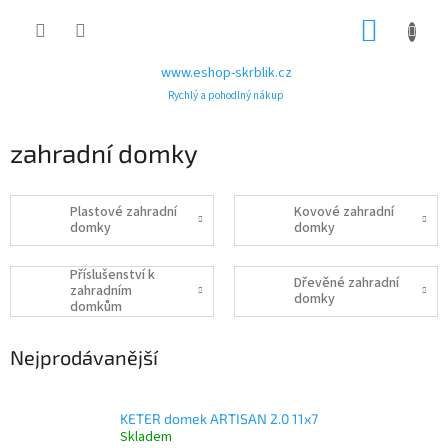
Přejít
NÁKUP
na
obsah
KOŠÍK
www.eshop-skrblik.cz
Rychlý a pohodlný nákup
zahradní domky
Plastové zahradní
Kovové zahradní
domky
domky
Příslušenství k
Dřevěné zahradní
zahradním
domky
domkům
Nejprodávanější
KETER domek ARTISAN 2.0 11x7
Skladem