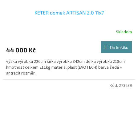
KETER domek ARTISAN 2.0 11x7
Skladem
Do košíku
44 000 Kč
výška výrobku 226cm šířka výrobku 342cm délka výrobku 218cm
hmotnost celkem 211kg materiál plast (EVOTECH) barva šedá +
antracit rozměr...
Kód:
273289