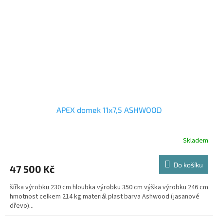
APEX domek 11x7,5 ASHWOOD
Skladem
Do košíku
47 500 Kč
šířka výrobku 230 cm hloubka výrobku 350 cm výška výrobku 246 cm
hmotnost celkem 214 kg materiál plast barva Ashwood (jasanové
dřevo)...