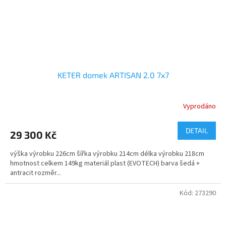
KETER domek ARTISAN 2.0 7x7
Vyprodáno
DETAIL
29 300 Kč
výška výrobku 226cm šířka výrobku 214cm délka výrobku 218cm
hmotnost celkem 149kg materiál plast (EVOTECH) barva šedá +
antracit rozměr...
Kód:
273290