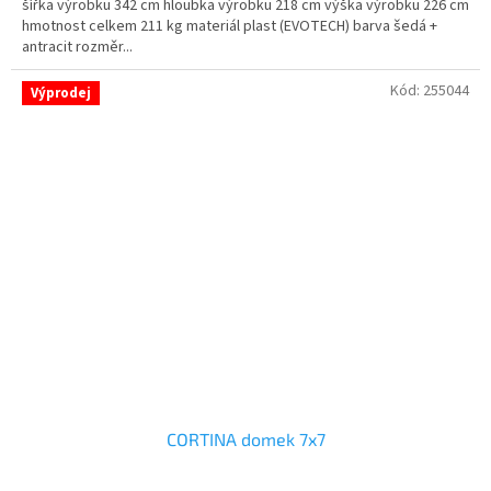
šířka výrobku 342 cm hloubka výrobku 218 cm výška výrobku 226 cm
hmotnost celkem 211 kg materiál plast (EVOTECH) barva šedá +
antracit rozměr...
Kód:
255044
Výprodej
CORTINA domek 7x7