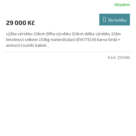
Skladem
Do košíku
29 000 Kč
výška výrobku 226cm šířka výrobku 216cm délka výrobku 218m
hmotnost celkem 153kg materiál plast (EVOTECH) barva šedá +
antracit rozměr balení...
Kód:
255060