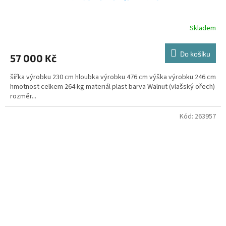
Skladem
Do košíku
57 000 Kč
šířka výrobku 230 cm hloubka výrobku 476 cm výška výrobku 246 cm
hmotnost celkem 264 kg materiál plast barva Walnut (vlašský ořech)
rozměr...
Kód:
263957