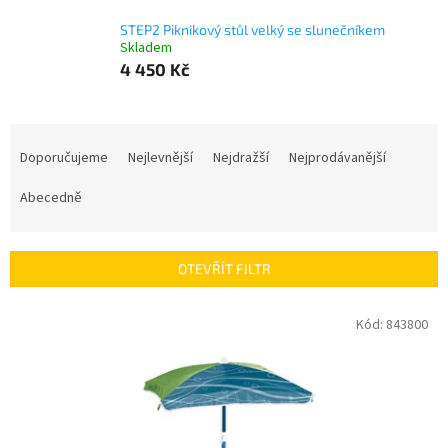
STEP2 Piknikový stůl velký se slunečníkem
Skladem
4 450 Kč
Ř
a
Doporučujeme
Nejlevnější
Nejdražší
Nejprodávanější
z
e
Abecedně
n
í
p
OTEVŘÍT FILTR
r
o
V
Kód:
843800
d
ý
u
p
k
i
t
s
ů
p