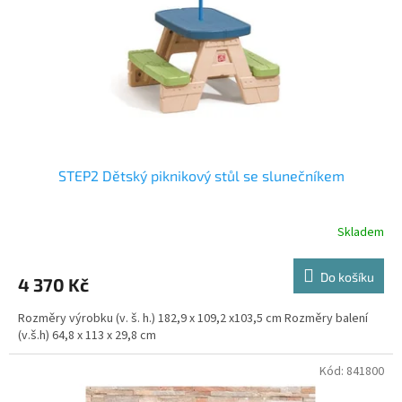
r
o
d
u
k
t
ů
STEP2 Dětský piknikový stůl se slunečníkem
Skladem
Do košíku
4 370 Kč
Rozměry výrobku (v. š. h.) 182,9 x 109,2 x103,5 cm Rozměry balení
(v.š.h) 64,8 x 113 x 29,8 cm
Kód:
841800