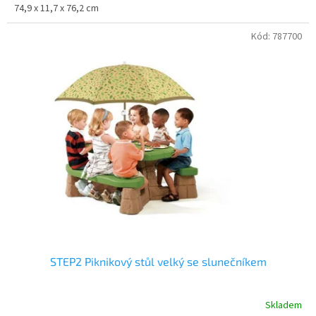
74,9 x 11,7 x 76,2 cm
Kód:
787700
STEP2 Piknikový stůl velký se slunečníkem
Skladem