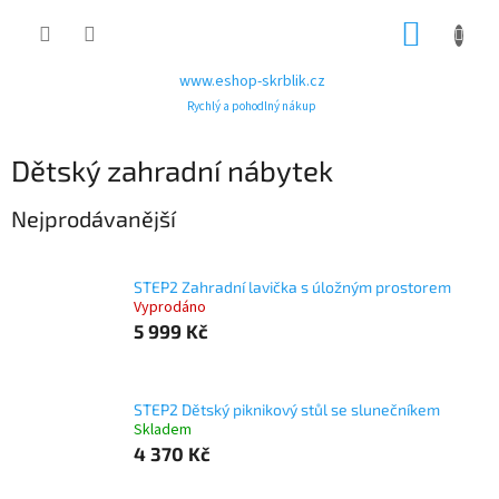
Přejít
NÁKUP
na
obsah
KOŠÍK
www.eshop-skrblik.cz
Rychlý a pohodlný nákup
Dětský zahradní nábytek
Nejprodávanější
STEP2 Zahradní lavička s úložným prostorem
Vyprodáno
5 999 Kč
STEP2 Dětský piknikový stůl se slunečníkem
Skladem
4 370 Kč