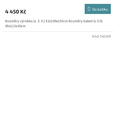
Do košíku
4 450 Kč
Rozměry výrobku (v. š. h.) 52x109x103cm Rozměry balení (v.š.h)
65x113x30cm
Kód:
543300