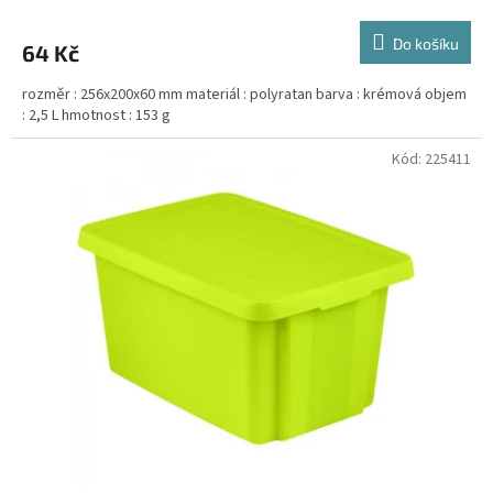
Do košíku
64 Kč
rozměr : 256x200x60 mm materiál : polyratan barva : krémová objem
: 2,5 L hmotnost : 153 g
Kód:
225411