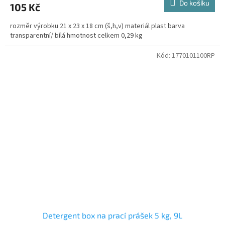
Do košíku
105 Kč
rozměr výrobku 21 x 23 x 18 cm (š,h,v) materiál plast barva
transparentní/ bílá hmotnost celkem 0,29 kg
Kód:
1770101100RP
Detergent box na prací prášek 5 kg, 9L