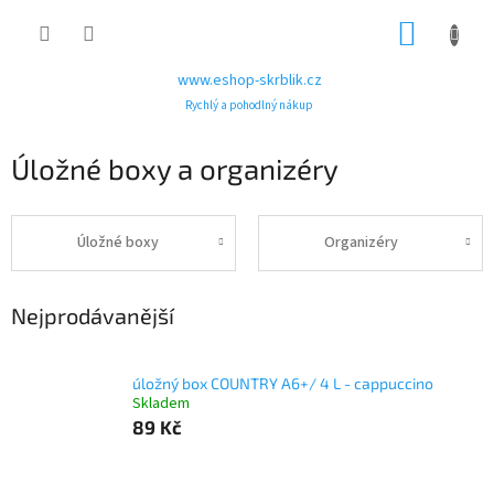
Přejít
NÁKUP
na
obsah
KOŠÍK
www.eshop-skrblik.cz
Rychlý a pohodlný nákup
Úložné boxy a organizéry
Úložné boxy
Organizéry
Nejprodávanější
úložný box COUNTRY A6+/ 4 L - cappuccino
Skladem
89 Kč