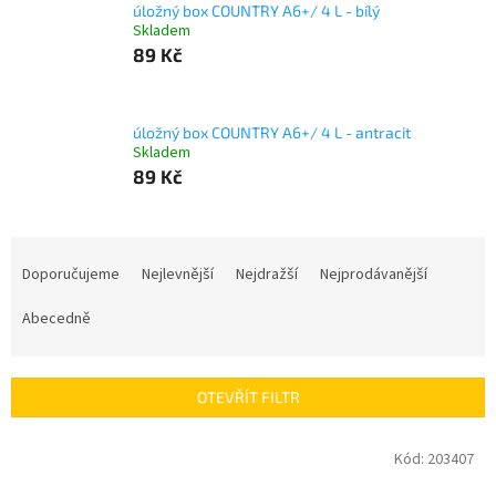
úložný box COUNTRY A6+/ 4 L - bílý
Skladem
89 Kč
úložný box COUNTRY A6+/ 4 L - antracit
Skladem
89 Kč
Ř
a
Doporučujeme
Nejlevnější
Nejdražší
Nejprodávanější
z
e
Abecedně
n
í
p
OTEVŘÍT FILTR
r
o
V
Kód:
203407
d
ý
u