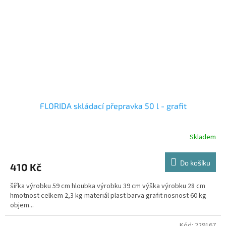
FLORIDA skládací přepravka 50 l - grafit
Skladem
Do košíku
410 Kč
šířka výrobku 59 cm hloubka výrobku 39 cm výška výrobku 28 cm
hmotnost celkem 2,3 kg materiál plast barva grafit nosnost 60 kg
objem...
Kód:
229167