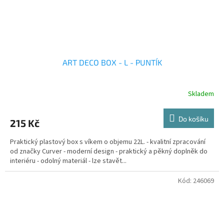
ART DECO BOX - L - PUNTÍK
Skladem
Do košíku
215 Kč
Praktický plastový box s víkem o objemu 22L. - kvalitní zpracování
od značky Curver - moderní design - praktický a pěkný doplněk do
interiéru - odolný materiál - lze stavět...
Kód:
246069