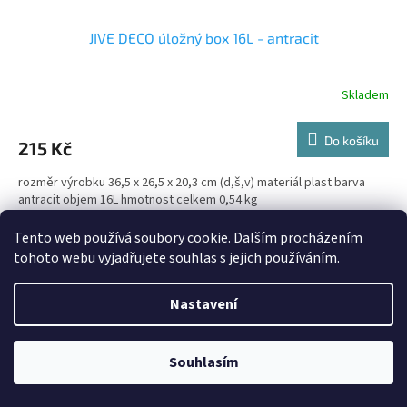
JIVE DECO úložný box 16L - antracit
Skladem
Do košíku
215 Kč
rozměr výrobku 36,5 x 26,5 x 20,3 cm (d,š,v) materiál plast barva
antracit objem 16L hmotnost celkem 0,54 kg
Kód:
1052301023
Tento web používá soubory cookie. Dalším procházením
tohoto webu vyjadřujete souhlas s jejich používáním.
Nastavení
Souhlasím