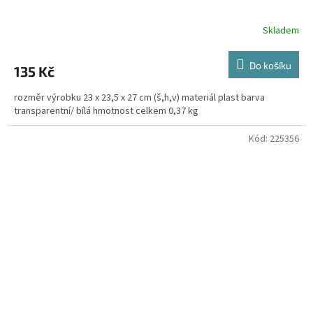
Skladem
Do košíku
135 Kč
rozměr výrobku 23 x 23,5 x 27 cm (š,h,v) materiál plast barva
transparentní/ bílá hmotnost celkem 0,37 kg
Kód:
225356