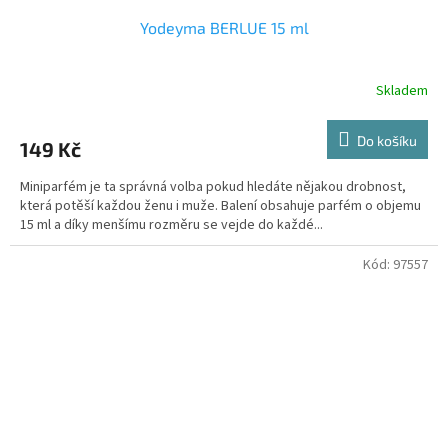
Yodeyma BERLUE 15 ml
Skladem
Do košíku
149 Kč
Miniparfém je ta správná volba pokud hledáte nějakou drobnost,
která potěší každou ženu i muže. Balení obsahuje parfém o objemu
15 ml a díky menšímu rozměru se vejde do každé...
Kód:
97557