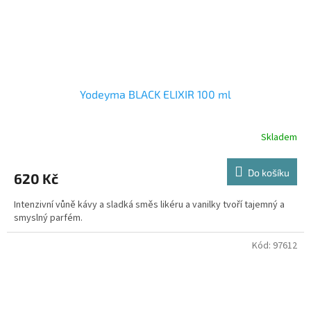
Yodeyma BLACK ELIXIR 100 ml
Skladem
Do košíku
620 Kč
Intenzivní vůně kávy a sladká směs likéru a vanilky tvoří tajemný a
smyslný parfém.
Kód:
97612