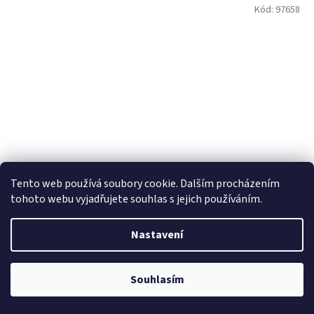
Kód:
97658
Tento web používá soubory cookie. Dalším procházením
tohoto webu vyjadřujete souhlas s jejich používáním.
Yodeyma BLACK ELIXIR 50 ml
Nastavení
Skladem
Souhlasím
Do košíku