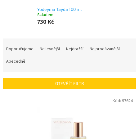
Yodeyma Tayda 100 ml
Skladem
730 Kč
Ř
a
Doporučujeme
Nejlevnější
Nejdražší
Nejprodávanější
z
e
Abecedně
n
í
p
OTEVŘÍT FILTR
r
o
V
Kód:
97624
d
ý
u
p
k
i
t
s
ů
p