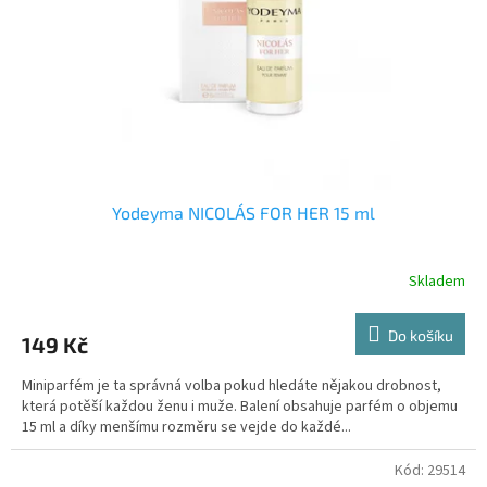
r
o
d
u
k
t
ů
Yodeyma NICOLÁS FOR HER 15 ml
Skladem
Do košíku
149 Kč
Miniparfém je ta správná volba pokud hledáte nějakou drobnost,
která potěší každou ženu i muže. Balení obsahuje parfém o objemu
15 ml a díky menšímu rozměru se vejde do každé...
Kód:
29514