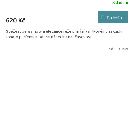
Skladem
Do košíku
620 Kč
Svěžest bergamoty a elegance růže přináší vanilkovému základu
tohoto parfému moderní nádech a nadčasovost.
Kód:
97609