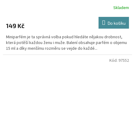
Skladem
Do košíku
149 Kč
Miniparfém je ta správná volba pokud hledáte nějakou drobnost,
která potěší každou ženu i muže. Balení obsahuje parfém o objemu
15 ml a díky menšímu rozměru se vejde do každé...
Kód:
97552