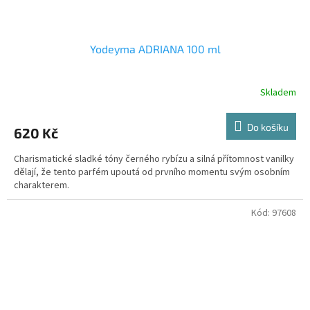
Yodeyma ADRIANA 100 ml
Skladem
Průměrné
hodnocení
produktu
Do košíku
620 Kč
je
1,7
Charismatické sladké tóny černého rybízu a silná přítomnost vanilky
z
dělají, že tento parfém upoutá od prvního momentu svým osobním
5
charakterem.
hvězdiček.
Kód:
97608