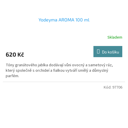
Yodeyma AROMA 100 ml
Skladem
Do košíku
620 Kč
Tóny granátového jablka dodávají vůni ovocný a sametový ráz,
který společně s orchideí a fialkou vytváří smělý a důmyslný
parfém.
Kód:
97706