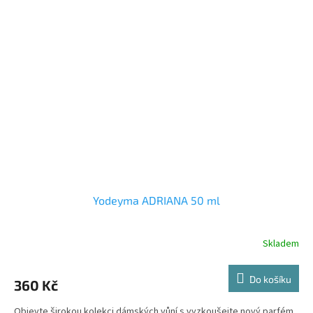
Yodeyma ADRIANA 50 ml
Skladem
Do košíku
360 Kč
Objevte širokou kolekci dámských vůní s vyzkoušejte nový parfém