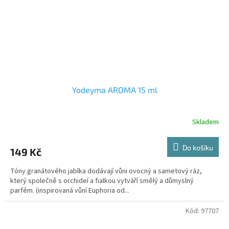
Yodeyma AROMA 15 ml
Skladem
Do košíku
149 Kč
Tóny granátového jablka dodávají vůni ovocný a sametový ráz,
který společně s orchideí a fialkou vytváří smělý a důmyslný
parfém. (inspirovaná vůní Euphoria od...
Kód:
97707