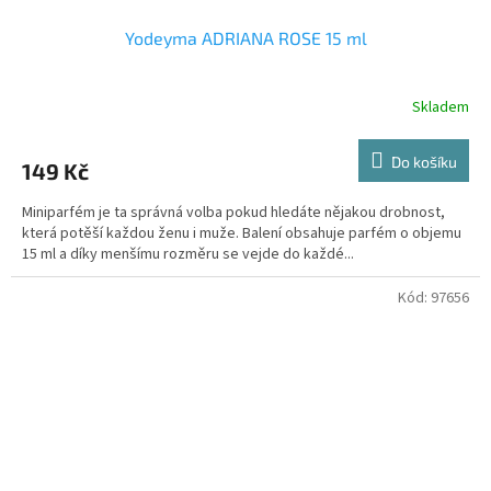
Yodeyma ADRIANA ROSE 15 ml
Skladem
Do košíku
149 Kč
Miniparfém je ta správná volba pokud hledáte nějakou drobnost,
která potěší každou ženu i muže. Balení obsahuje parfém o objemu
15 ml a díky menšímu rozměru se vejde do každé...
Kód:
97656