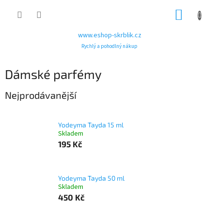
Přejít
NÁKUP
na
obsah
KOŠÍK
www.eshop-skrblik.cz
Rychlý a pohodlný nákup
Dámské parfémy
Nejprodávanější
Yodeyma Tayda 15 ml
Skladem
195 Kč
Yodeyma Tayda 50 ml
Skladem
450 Kč