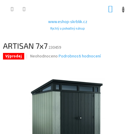
Přejít
NÁKUP
na
obsah
KOŠÍK
www.eshop-skrblik.cz
Rychlý a pohodlný nákup
ARTISAN 7x7
230459
Průměrné
Neohodnoceno
Podrobnosti hodnocení
Výprodej
hodnocení
produktu
je
0,0
z
5
hvězdiček.