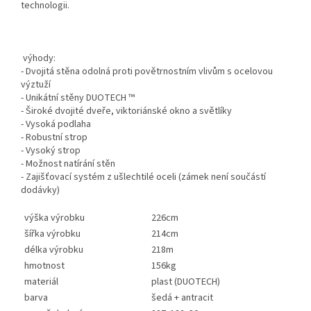
technologii.
výhody:
- Dvojitá stěna odolná proti povětrnostním vlivům s ocelovou
výztuží
- Unikátní stěny DUOTECH ™
- Široké dvojité dveře, viktoriánské okno a světlíky
- Vysoká podlaha
- Robustní strop
- Vysoký strop
- Možnost natírání stěn
- Zajišťovací systém z ušlechtilé oceli (zámek není součástí
dodávky)
výška výrobku
226cm
šířka výrobku
214cm
délka výrobku
218m
hmotnost
156kg
materiál
plast (DUOTECH)
barva
šedá + antracit