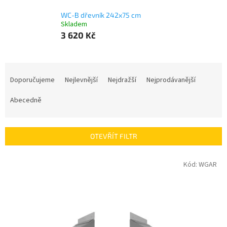
WC-B dřevník 242x75 cm
Skladem
3 620 Kč
Ř
a
Doporučujeme
Nejlevnější
Nejdražší
Nejprodávanější
z
e
Abecedně
n
í
p
OTEVŘÍT FILTR
r
o
V
Kód:
WGAR
d
ý
u
p
k
i
t
s
ů
p