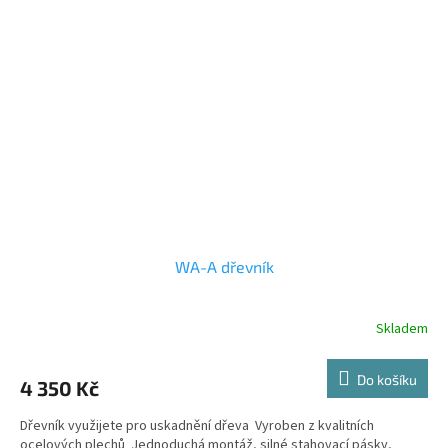
WA-A dřevník
Skladem
Do košíku
4 350 Kč
Dřevník využijete pro uskadnění dřeva Vyroben z kvalitních
ocelových plechů Jednoduchá montáž, silné stahovací pásky,