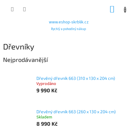
Přejít
NÁKUP
na
obsah
KOŠÍK
www.eshop-skrblik.cz
Rychlý a pohodlný nákup
Dřevníky
Nejprodávanější
Dřevěný dřevník 663 (310 x 130 x 204 cm)
Vyprodáno
9 990 Kč
Dřevěný dřevník 663 (260 x 130 x 204 cm)
Skladem
8 990 Kč