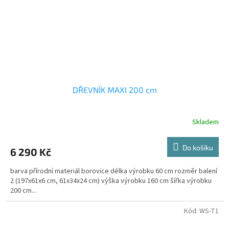
DŘEVNÍK MAXI 200 cm
Skladem
Do košíku
6 290 Kč
barva přírodní materiál borovice délka výrobku 60 cm rozměr balení
2 (197x61x6 cm, 61x34x24 cm) výška výrobku 160 cm šířka výrobku
200 cm...
Kód:
WS-T1