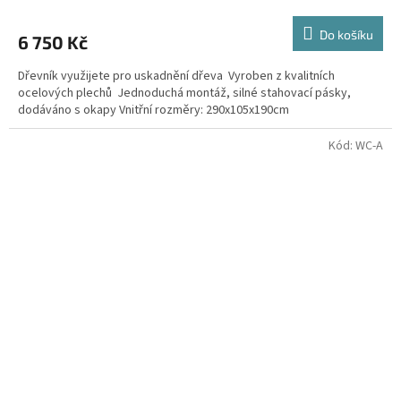
Do košíku
6 750 Kč
Dřevník využijete pro uskadnění dřeva Vyroben z kvalitních
ocelových plechů Jednoduchá montáž, silné stahovací pásky,
dodáváno s okapy Vnitřní rozměry: 290x105x190cm
Kód:
WC-A