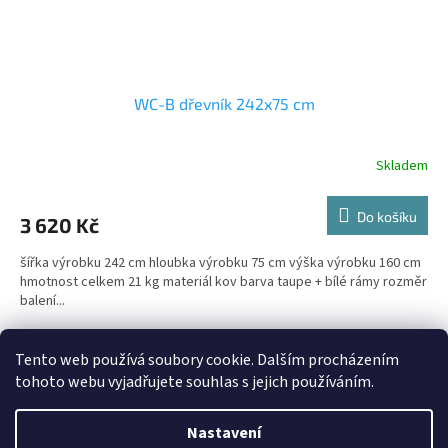
WC-B dřevník 242x75 cm
Skladem
Do košíku
3 620 Kč
šířka výrobku 242 cm hloubka výrobku 75 cm výška výrobku 160 cm
hmotnost celkem 21 kg materiál kov barva taupe + bílé rámy rozměr
balení...
13
položek celkem
O
Tento web používá soubory cookie. Dalším procházením
v
tohoto webu vyjadřujete souhlas s jejich používáním.
l
Z
á
á
d
Nastavení
Vytvořil Shoptet
p