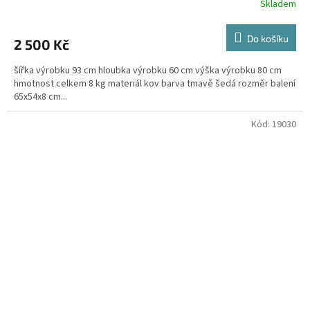
Skladem
Do košíku
2 500 Kč
šířka výrobku 93 cm hloubka výrobku 60 cm výška výrobku 80 cm
hmotnost celkem 8 kg materiál kov barva tmavě šedá rozměr balení
65x54x8 cm...
Kód:
19030