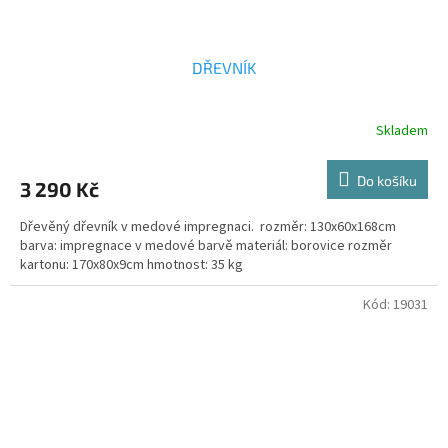
DŘEVNÍK
Skladem
Do košíku
3 290 Kč
Dřevěný dřevník v medové impregnaci. rozměr: 130x60x168cm
barva: impregnace v medové barvě materiál: borovice rozměr
kartonu: 170x80x9cm hmotnost: 35 kg
Kód:
19031