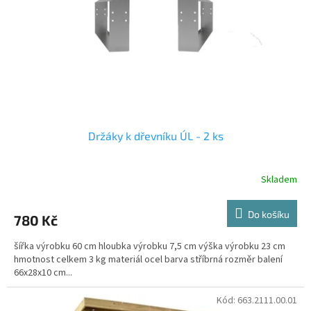
r
o
d
u
k
t
ů
Držáky k dřevníku ÚL - 2 ks
Skladem
Do košíku
780 Kč
šířka výrobku 60 cm hloubka výrobku 7,5 cm výška výrobku 23 cm
hmotnost celkem 3 kg materiál ocel barva stříbrná rozměr balení
66x28x10 cm...
Kód:
663.2111.00.01