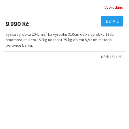
Vyprodáno
DETAIL
9 990 Kč
výška výrobku 204cm šířka výrobku 310cm délka výrobku 130cm
hmotnost celkem 157kg nosnost 75 kg objem 5,52 m³ materiál
borovice barva...
Kód:
151/151