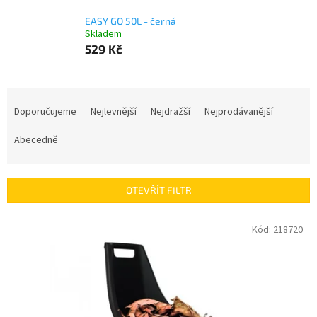
EASY GO 50L - černá
Skladem
529 Kč
Ř
a
Doporučujeme
Nejlevnější
Nejdražší
Nejprodávanější
z
e
Abecedně
n
í
p
OTEVŘÍT FILTR
r
o
V
Kód:
218720
d
ý
u
p
k
i
t
s
ů
p