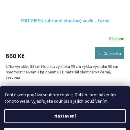
PROGRESS zahradní plastový vozík - černá
Skladem
Do košíku
660 Kč
šířka výrobku 53 cm hloubka výrobku 59 cm výška výrobku 90 cm
hmotnost celkem 3 kg objem 62 L materiál plast barva černá,
červená
4
položek celkem
O
Tento web používá soubory cookie. Dalším procházením
v
tohoto webu vyjadřujete souhlas s jejich používáním.
l
Z
á
á
Nastavení
d
Vytvořil Shoptet
p
a
a
c