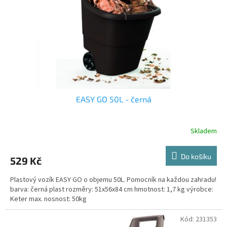
r
o
d
u
k
t
ů
EASY GO 50L - černá
Skladem
Do košíku
529 Kč
Plastový vozík EASY GO o objemu 50L. Pomocník na každou zahradu!
barva: černá plast rozměry: 51x56x84 cm hmotnost: 1,7 kg výrobce:
Keter max. nosnost: 50kg
Kód:
231353