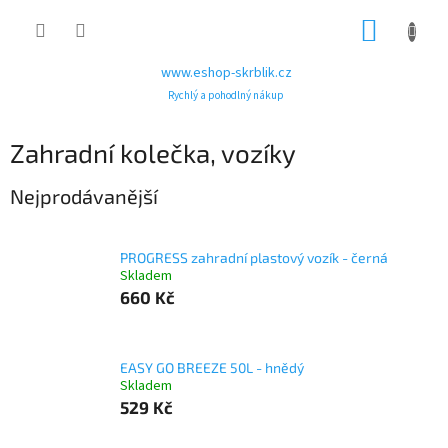
Přejít
NÁKUP
na
obsah
KOŠÍK
www.eshop-skrblik.cz
Rychlý a pohodlný nákup
Zahradní kolečka, vozíky
Nejprodávanější
PROGRESS zahradní plastový vozík - černá
Skladem
660 Kč
EASY GO BREEZE 50L - hnědý
Skladem
529 Kč