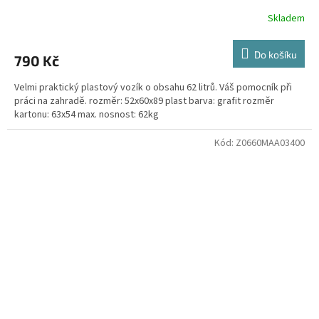
Skladem
Do košíku
790 Kč
Velmi praktický plastový vozík o obsahu 62 litrů. Váš pomocník při
práci na zahradě. rozměr: 52x60x89 plast barva: grafit rozměr
kartonu: 63x54 max. nosnost: 62kg
Kód:
Z0660MAA03400