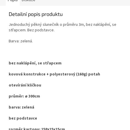
Popis
Diskuze
Detailní popis produktu
Jednoduchý pěkný slunečník o průměru 3m, bez naklápění, se
střapcem. Bez podstavce.
Barva: zelená.
bez naklápění, se střapcem
kovová konstrukce + polyesterový (160g) potah
otevírání kličkou
průměr: ø 300cm
barva: zelená
bez podstavce
rozměr kartonu: 158x15x15cm