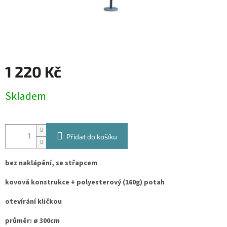
1 220 Kč
Měrná
Skladem
cena:
Přidat do košíku
bez naklápění, se střapcem
kovová konstrukce + polyesterový (160g) potah
otevírání kličkou
průměr: ø 300cm