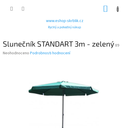
Přejít
NÁKUP
na
obsah
KOŠÍK
www.eshop-skrblik.cz
Rychlý a pohodlný nákup
Slunečník STANDART 3m - zelený
89
Průměrné
Neohodnoceno
Podrobnosti hodnocení
hodnocení
produktu
je
0,0
z
5
hvězdiček.