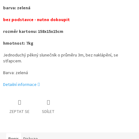
barva: zelená
bez podstavce - nutno dokoupit
rozměr kartonu: 158x15x15cm
hmotnost: 7kg
Jednoduchý pěkný slunečník o průměru 3m, bez naklápění, se
střapcem.
Barva: zelená
Detailní informace
ZEPTAT SE
SDÍLET