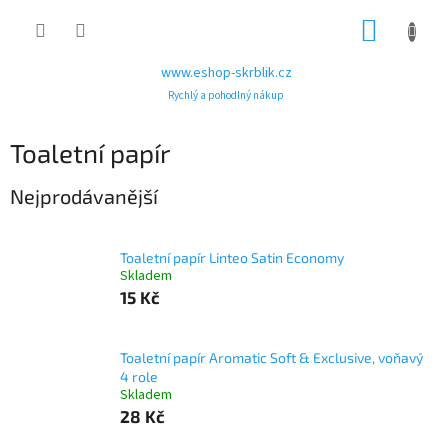
Přejít
NÁKUP
na
obsah
KOŠÍK
www.eshop-skrblik.cz
Rychlý a pohodlný nákup
Toaletní papír
Nejprodávanější
Toaletní papír Linteo Satin Economy
Skladem
15 Kč
Toaletní papír Aromatic Soft & Exclusive, voňavý
4 role
Skladem
28 Kč