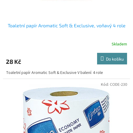
t
ů
Toaletní papír Aromatic Soft & Exclusive, voňavý 4 role
Skladem
Do košíku
28 Kč
Toaletní papír Aromatic Soft & Exclusive V balení: 4 role
Kód:
CODE-230