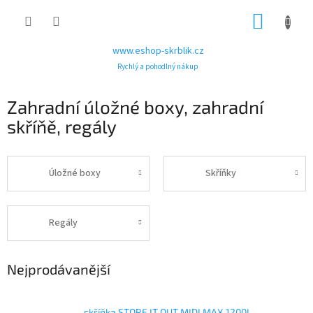
Přejít
NÁKUP
na
obsah
KOŠÍK
www.eshop-skrblik.cz
Rychlý a pohodlný nákup
Zahradní úložné boxy, zahradní
skříňě, regály
Úložné boxy
Skříňky
Regály
Nejprodávanější
skříňka STORE IT OUT MIDI MAX 1200L