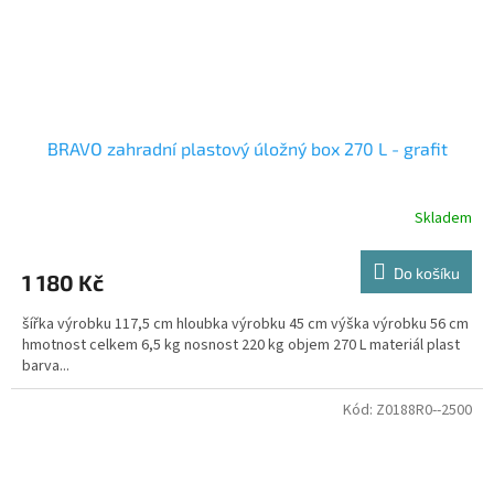
BRAVO zahradní plastový úložný box 270 L - grafit
Skladem
Do košíku
1 180 Kč
šířka výrobku 117,5 cm hloubka výrobku 45 cm výška výrobku 56 cm
hmotnost celkem 6,5 kg nosnost 220 kg objem 270 L materiál plast
barva...
Kód:
Z0188R0--2500