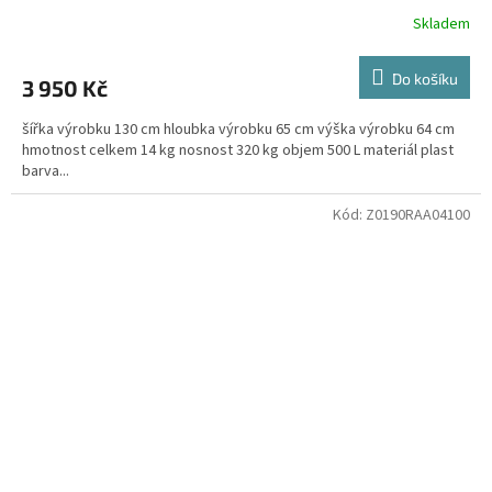
Skladem
Do košíku
3 950 Kč
šířka výrobku 130 cm hloubka výrobku 65 cm výška výrobku 64 cm
hmotnost celkem 14 kg nosnost 320 kg objem 500 L materiál plast
barva...
Kód:
Z0190RAA04100