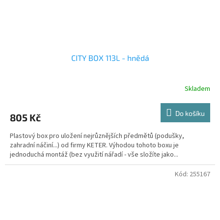
CITY BOX 113L - hnědá
Skladem
Do košíku
805 Kč
Plastový box pro uložení nejrůznějších předmětů (podušky,
zahradní náčiní...) od firmy KETER. Výhodou tohoto boxu je
jednoduchá montáž (bez využití nářadí - vše složíte jako...
Kód:
255167