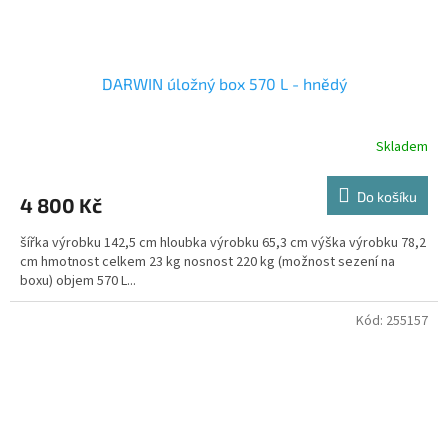
DARWIN úložný box 570 L - hnědý
Skladem
Do košíku
4 800 Kč
šířka výrobku 142,5 cm hloubka výrobku 65,3 cm výška výrobku 78,2
cm hmotnost celkem 23 kg nosnost 220 kg (možnost sezení na
boxu) objem 570 L...
Kód:
255157