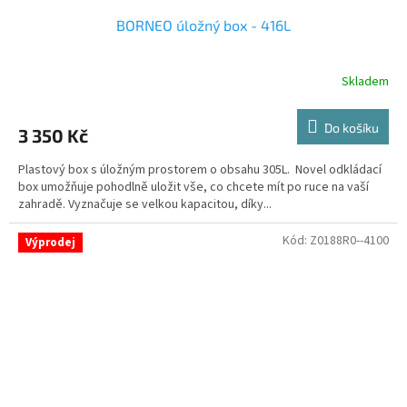
BORNEO úložný box - 416L
Skladem
Do košíku
3 350 Kč
Plastový box s úložným prostorem o obsahu 305L. Novel odkládací
box umožňuje pohodlně uložit vše, co chcete mít po ruce na vaší
zahradě. Vyznačuje se velkou kapacitou, díky...
Kód:
Z0188R0--4100
Výprodej