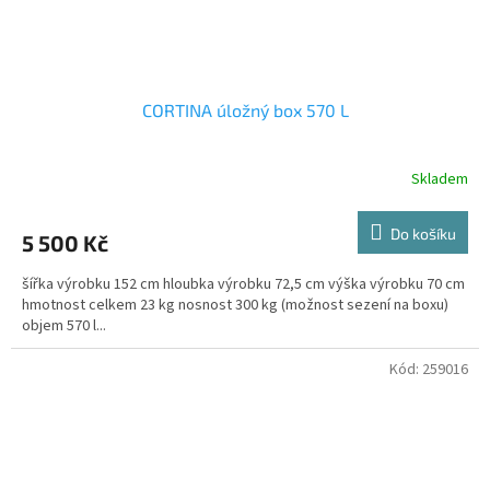
CORTINA úložný box 570 L
Skladem
Do košíku
5 500 Kč
šířka výrobku 152 cm hloubka výrobku 72,5 cm výška výrobku 70 cm
hmotnost celkem 23 kg nosnost 300 kg (možnost sezení na boxu)
objem 570 l...
Kód:
259016