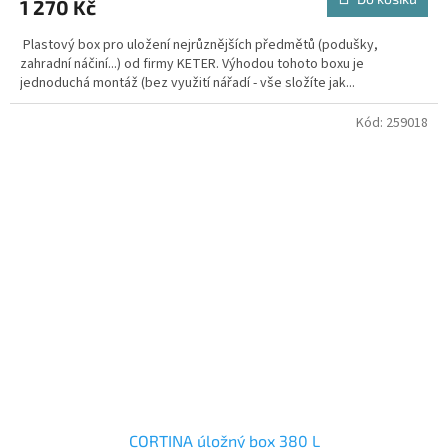
1 270 Kč
Plastový box pro uložení nejrůznějších předmětů (podušky,
zahradní náčiní...) od firmy KETER. Výhodou tohoto boxu je
jednoduchá montáž (bez využití nářadí - vše složíte jak...
Kód:
259018
CORTINA úložný box 380 L