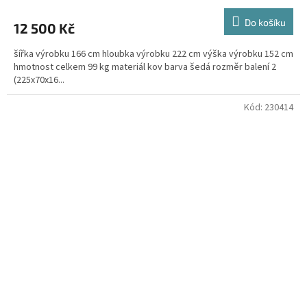
Do košíku
12 500 Kč
šířka výrobku 166 cm hloubka výrobku 222 cm výška výrobku 152 cm
hmotnost celkem 99 kg materiál kov barva šedá rozměr balení 2
(225x70x16...
Kód:
230414