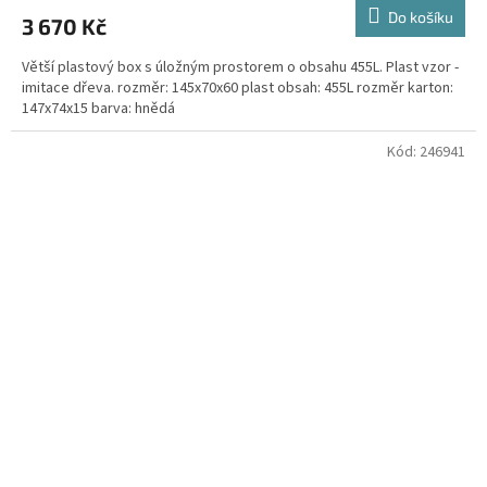
Do košíku
3 670 Kč
Větší plastový box s úložným prostorem o obsahu 455L. Plast vzor -
imitace dřeva. rozměr: 145x70x60 plast obsah: 455L rozměr karton:
147x74x15 barva: hnědá
Kód:
246941