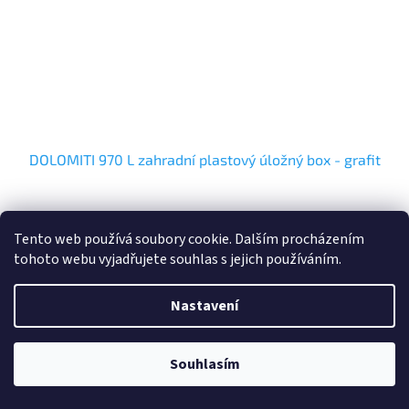
DOLOMITI 970 L zahradní plastový úložný box - grafit
Skladem
Tento web používá soubory cookie. Dalším procházením
tohoto webu vyjadřujete souhlas s jejich používáním.
Do košíku
5 630 Kč
šířka výrobku 146 cm hloubka výrobku 82 cm výška výrobku 85 cm
Nastavení
hmotnost celkem 25 kg nosnost 100 kg objem 970 L materiál plast
barva...
Souhlasím
Kód:
230826