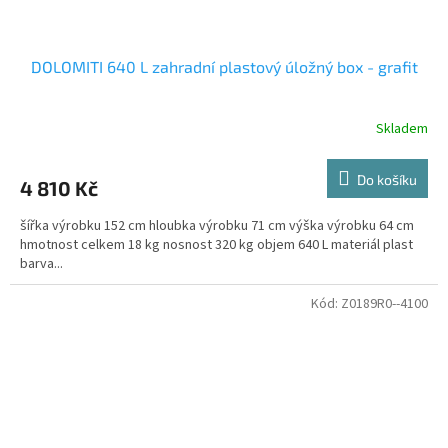
DOLOMITI 640 L zahradní plastový úložný box - grafit
Skladem
Do košíku
4 810 Kč
šířka výrobku 152 cm hloubka výrobku 71 cm výška výrobku 64 cm
hmotnost celkem 18 kg nosnost 320 kg objem 640 L materiál plast
barva...
Kód:
Z0189R0--4100