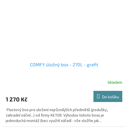
COMFY úložný box - 270L - grafit
Skladem
Do košíku
1 270 Kč
Plastový box pro uložení nejrůznějších předmětů (podušky,
zahradní náčiní...) od firmy KETER. Výhodou tohoto boxu je
jednoduchá montáž (bez využití nářadí - vše složíte jak...