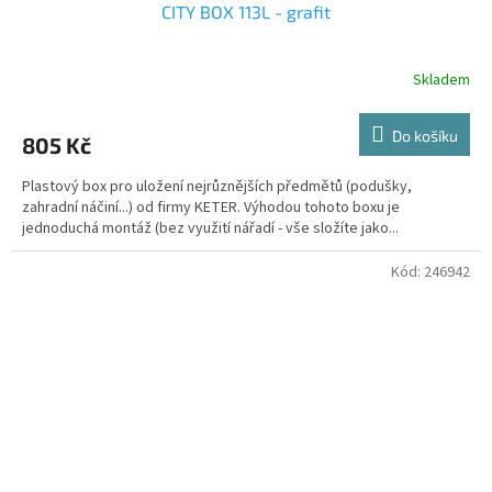
CITY BOX 113L - grafit
Skladem
Do košíku
805 Kč
Plastový box pro uložení nejrůznějších předmětů (podušky,
zahradní náčiní...) od firmy KETER. Výhodou tohoto boxu je
jednoduchá montáž (bez využití nářadí - vše složíte jako...
Kód:
246942