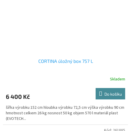
CORTINA úložný box 757 L
Skladem
Do košíku
6 400 Kč
šířka výrobku 152 cm hloubka výrobku 72,5 cm výška výrobku 90 cm
hmotnost celkem 26 kg nosnost 50 kg objem 570 l materiál plast
(EVOTECH...
Kód:
261885