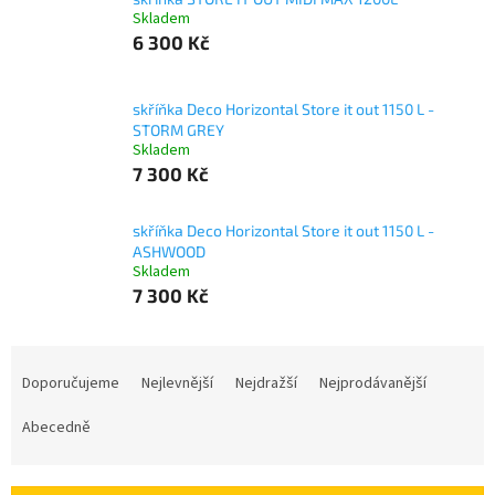
Skladem
6 300 Kč
skříňka Deco Horizontal Store it out 1150 L -
STORM GREY
Skladem
7 300 Kč
skříňka Deco Horizontal Store it out 1150 L -
ASHWOOD
Skladem
7 300 Kč
Ř
a
Doporučujeme
Nejlevnější
Nejdražší
Nejprodávanější
z
e
Abecedně
n
í