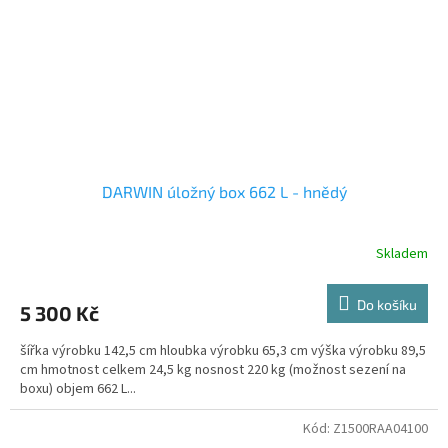
DARWIN úložný box 662 L - hnědý
Skladem
Do košíku
5 300 Kč
šířka výrobku 142,5 cm hloubka výrobku 65,3 cm výška výrobku 89,5
cm hmotnost celkem 24,5 kg nosnost 220 kg (možnost sezení na
boxu) objem 662 L...
Kód:
Z1500RAA04100