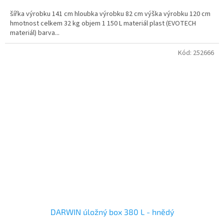
šířka výrobku 141 cm hloubka výrobku 82 cm výška výrobku 120 cm
hmotnost celkem 32 kg objem 1 150 L materiál plast (EVOTECH
materiál) barva...
Kód:
252666
DARWIN úložný box 380 L - hnědý