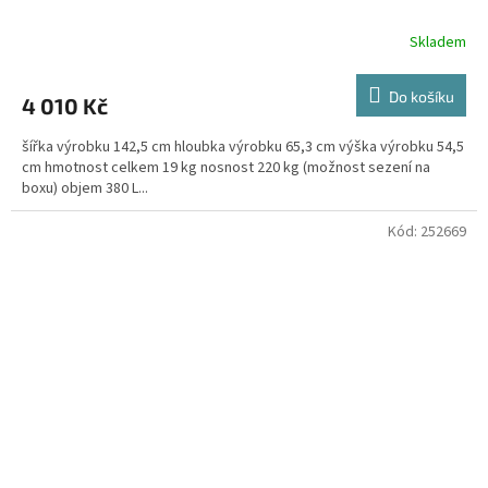
Skladem
Do košíku
4 010 Kč
šířka výrobku 142,5 cm hloubka výrobku 65,3 cm výška výrobku 54,5
cm hmotnost celkem 19 kg nosnost 220 kg (možnost sezení na
boxu) objem 380 L...
Kód:
252669