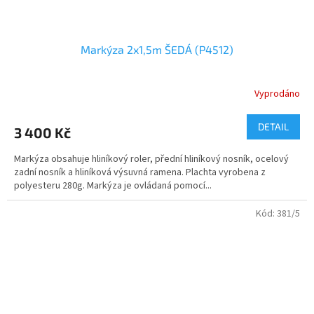
Markýza 2x1,5m ŠEDÁ (P4512)
Vyprodáno
DETAIL
3 400 Kč
Markýza obsahuje hliníkový roler, přední hliníkový nosník, ocelový
zadní nosník a hliníková výsuvná ramena. Plachta vyrobena z
polyesteru 280g. Markýza je ovládaná pomocí...
Kód:
381/5