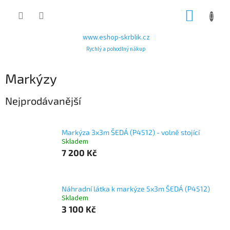
Přejít
NÁKUP
na
obsah
KOŠÍK
www.eshop-skrblik.cz
Rychlý a pohodlný nákup
Markýzy
Nejprodávanější
Markýza 3x3m ŠEDÁ (P4512) - volně stojící
Skladem
7 200 Kč
Náhradní látka k markýze 5x3m ŠEDÁ (P4512)
Skladem
3 100 Kč