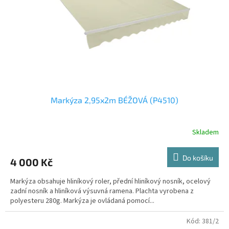
r
o
d
u
k
t
ů
Markýza 2,95x2m BÉŽOVÁ (P4510)
Skladem
Do košíku
4 000 Kč
Markýza obsahuje hliníkový roler, přední hliníkový nosník, ocelový
zadní nosník a hliníková výsuvná ramena. Plachta vyrobena z
polyesteru 280g. Markýza je ovládaná pomocí...
Kód:
381/2