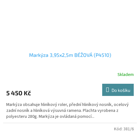
Markýza 3,95x2,5m BÉŽOVÁ (P4510)
Skladem
Do košíku
5 450 Kč
Markýza obsahuje hliníkový roler, přední hliníkový nosník, ocelový
zadní nosník a hliníková výsuvná ramena. Plachta vyrobena z
polyesteru 280g. Markýza je ovládaná pomocí...
Kód:
381/6