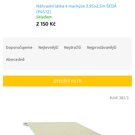
Náhradní látka k markýze 3,95x2,5m ŠEDÁ
(P4512)
Skladem
2 150 Kč
Ř
a
Doporučujeme
Nejlevnější
Nejdražší
Nejprodávanější
z
e
Abecedně
n
í
p
OTEVŘÍT FILTR
r
o
V
Kód:
381/1
d
ý
u
p
k
i
t
s
ů
p