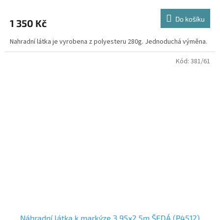
Do košíku
1 350 Kč
Nahradní látka je vyrobena z polyesteru 280g. Jednoduchá výměna.
Kód:
381/61
Náhradní látka k markýze 3,95x2,5m ŠEDÁ (P4512)