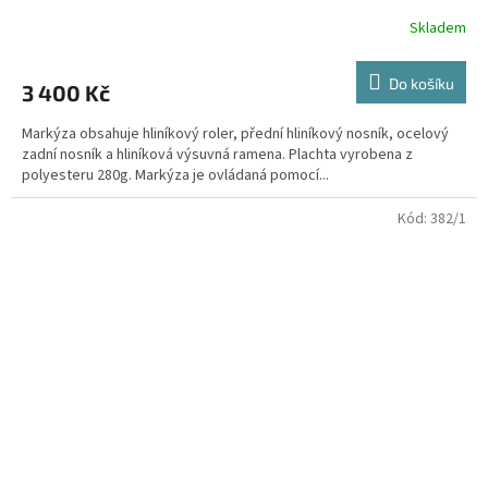
Skladem
Do košíku
3 400 Kč
Markýza obsahuje hliníkový roler, přední hliníkový nosník, ocelový
zadní nosník a hliníková výsuvná ramena. Plachta vyrobena z
polyesteru 280g. Markýza je ovládaná pomocí...
Kód:
382/1