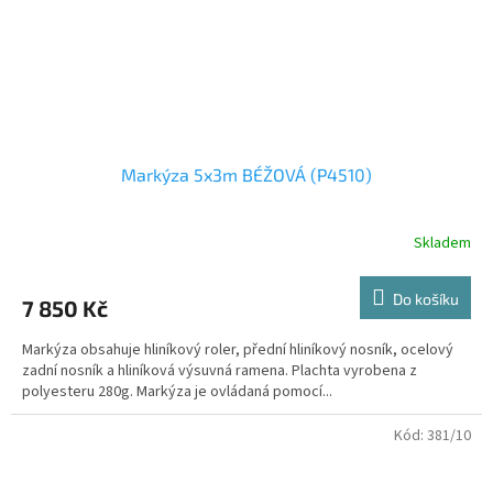
Markýza 5x3m BÉŽOVÁ (P4510)
Skladem
Do košíku
7 850 Kč
Markýza obsahuje hliníkový roler, přední hliníkový nosník, ocelový
zadní nosník a hliníková výsuvná ramena. Plachta vyrobena z
polyesteru 280g. Markýza je ovládaná pomocí...
Kód:
381/10