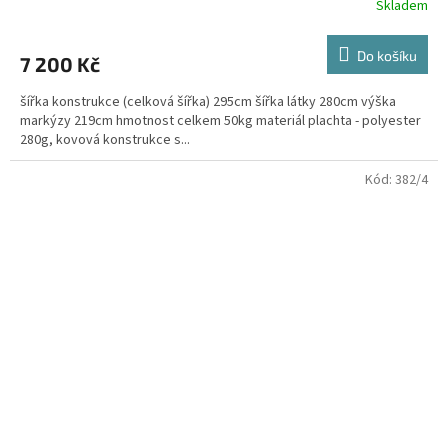
Skladem
Do košíku
7 200 Kč
šířka konstrukce (celková šířka) 295cm šířka látky 280cm výška
markýzy 219cm hmotnost celkem 50kg materiál plachta - polyester
280g, kovová konstrukce s...
Kód:
382/4