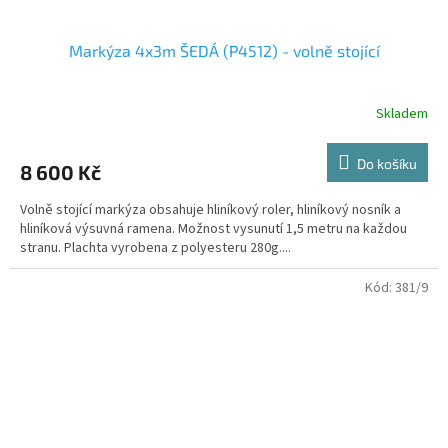
Markýza 4x3m ŠEDÁ (P4512) - volně stojící
Skladem
Do košíku
8 600 Kč
Volně stojící markýza obsahuje hliníkový roler, hliníkový nosník a
hliníková výsuvná ramena. Možnost vysunutí 1,5 metru na každou
stranu. Plachta vyrobena z polyesteru 280g....
Kód:
381/9