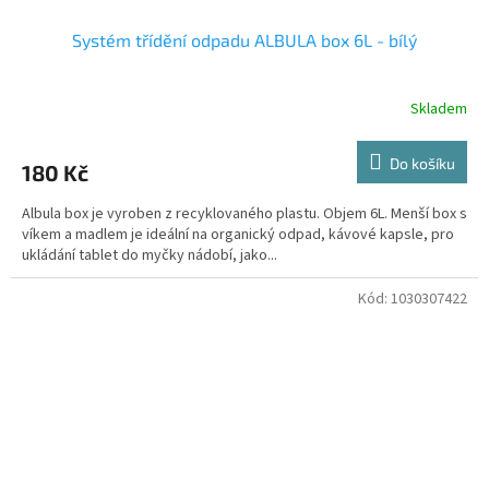
Systém třídění odpadu ALBULA box 6L - bílý
Skladem
Do košíku
180 Kč
Albula box je vyroben z recyklovaného plastu. Objem 6L. Menší box s
víkem a madlem je ideální na organický odpad, kávové kapsle, pro
ukládání tablet do myčky nádobí, jako...
Kód:
1030307422