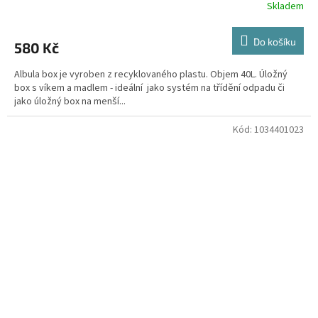
Skladem
Do košíku
580 Kč
Albula box je vyroben z recyklovaného plastu. Objem 40L. Úložný
box s víkem a madlem - ideální jako systém na třídění odpadu či
jako úložný box na menší...
Kód:
1034401023