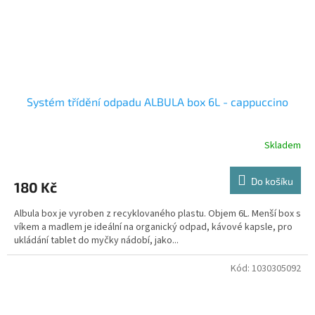
Systém třídění odpadu ALBULA box 6L - cappuccino
Skladem
Do košíku
180 Kč
Albula box je vyroben z recyklovaného plastu. Objem 6L. Menší box s
víkem a madlem je ideální na organický odpad, kávové kapsle, pro
ukládání tablet do myčky nádobí, jako...
Kód:
1030305092