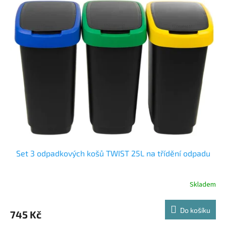
Set 3 odpadkových košů TWIST 25L na třídění odpadu
Skladem
Do košíku
745 Kč