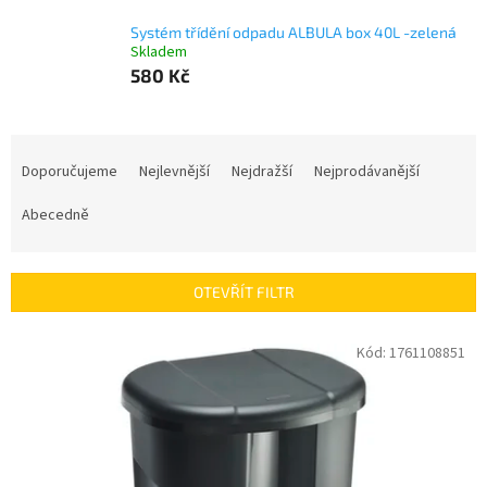
Systém třídění odpadu ALBULA box 40L -zelená
Skladem
580 Kč
Ř
a
Doporučujeme
Nejlevnější
Nejdražší
Nejprodávanější
z
e
Abecedně
n
í
p
OTEVŘÍT FILTR
r
o
V
Kód:
1761108851
d
ý
u
p
k
i
t
s
ů
p