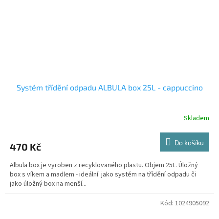
Systém třídění odpadu ALBULA box 25L - cappuccino
Skladem
Do košíku
470 Kč
Albula box je vyroben z recyklovaného plastu. Objem 25L. Úložný
box s víkem a madlem - ideální jako systém na třídění odpadu či
jako úložný box na menší...
Kód:
1024905092