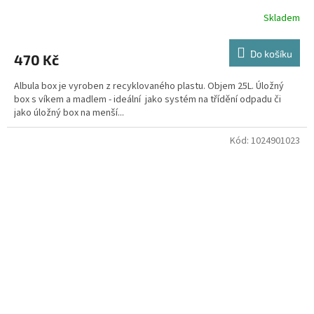
Skladem
Do košíku
470 Kč
Albula box je vyroben z recyklovaného plastu. Objem 25L. Úložný
box s víkem a madlem - ideální jako systém na třídění odpadu či
jako úložný box na menší...
Kód:
1024901023