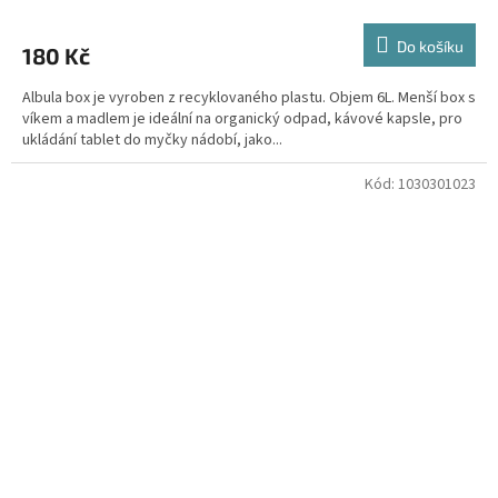
Do košíku
180 Kč
Albula box je vyroben z recyklovaného plastu. Objem 6L. Menší box s
víkem a madlem je ideální na organický odpad, kávové kapsle, pro
ukládání tablet do myčky nádobí, jako...
Kód:
1030301023