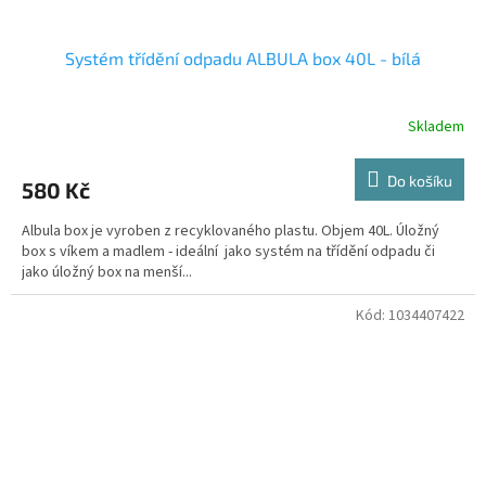
Systém třídění odpadu ALBULA box 40L - bílá
Skladem
Do košíku
580 Kč
Albula box je vyroben z recyklovaného plastu. Objem 40L. Úložný
box s víkem a madlem - ideální jako systém na třídění odpadu či
jako úložný box na menší...
Kód:
1034407422