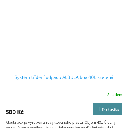
Systém třídění odpadu ALBULA box 40L -zelená
Skladem
Do košíku
580 Kč
Albula box je vyroben z recyklovaného plastu. Objem 40L. Úložný
box s víkem a madlem - ideální jako systém na třídění odpadu či