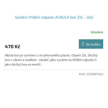
Systém třídění odpadu ALBULA box 25L - bílý
Skladem
Do košíku
470 Kč
Albula box je vyroben z recyklovaného plastu. Objem 25L. Úložný
box s víkem a madlem - ideální jako systém na třídění odpadu či
jako úložný box na menší...
Kód:
1024907422