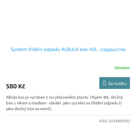
Systém třídění odpadu ALBULA box 40L -cappuccino
Skladem
Do košíku
580 Kč
Albula box je vyroben z recyklovaného plastu. Objem 40L. Úložný
box s víkem a madlem - ideální jako systém na třídění odpadu či
jako úložný box na menší...
Kód:
1034405092