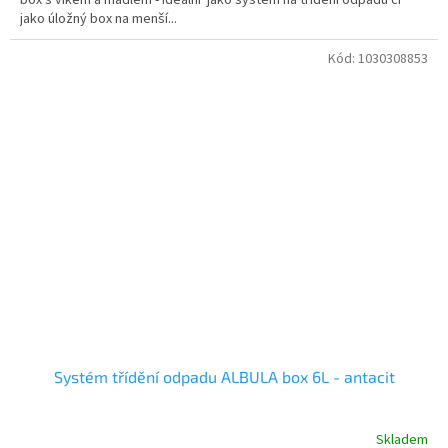
jako úložný box na menší...
Kód:
1030308853
Systém třídění odpadu ALBULA box 6L - antacit
Skladem