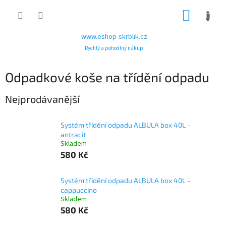
Přejít
NÁKUP
na
obsah
KOŠÍK
www.eshop-skrblik.cz
Rychlý a pohodlný nákup
Odpadkové koše na třídění odpadu
Nejprodávanější
Systém třídění odpadu ALBULA box 40L -
antracit
Skladem
580 Kč
Systém třídění odpadu ALBULA box 40L -
cappuccino
Skladem
580 Kč