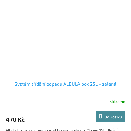
Systém třídění odpadu ALBULA box 25L - zelená
Skladem
Do košíku
470 Kč
Albula box je vyroben z recyklovaného plastu. Objem 25L. Úložný