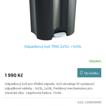
r
o
d
u
k
t
ů
Odpadkový koš TRIO 2x15L +1x10L
Skladem
Do košíku
1 990 Kč
Odpadkový koš pro třídění odpadu. Koš obsahuje tři vyndavací
odpadkové nádoby - 2x15L, 1x10L. Pedálový mechanismus pro
otevírání víka - stupňovitá funkce. Tiché...
Kód:
1045899999