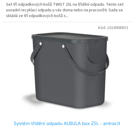
Set tří odpadkových košů TWIST 25L na třídění odpadu. Tento set
usnadní recyklaci odpadu u vás doma nebo na pracovišti. Sada se
skládá ze tří odpadkových košů s...
Kód:
1024908853
Systém třídění odpadu ALBULA box 25L - antracit