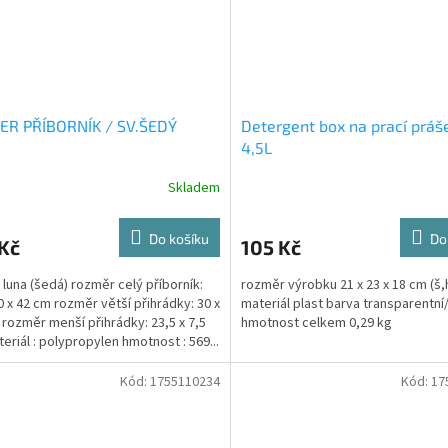
ER PŘÍBORNÍK / SV.ŠEDÝ
Detergent box na prací práše
4,5L
Skladem
Do košíku
Do
Kč
105 Kč
 luna (šedá) rozměr celý příborník:
rozměr výrobku 21 x 23 x 18 cm (š,
30 x 42 cm rozměr větší přihrádky: 30 x
materiál plast barva transparentní/
 rozměr menší přihrádky: 23,5 x 7,5
hmotnost celkem 0,29 kg
eriál : polypropylen hmotnost : 569...
Kód:
1755110234
Kód:
17