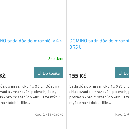
NO sada dóz do mrazničky 4 x
DOMINO sada dóz do mrazni
0.75 L
Skladem
Do košíku
Do
Kč
155 Kč
óz do mrazničky 4 x 0.5 L. Dózy na
Sada dóz do mrazničky 4 x 0.75 L 
vání a zmrazování polévek, jídel,
skladování a zmrazování polévek, j
in - pro mrazení do -40°. Lze mýt v
potravin - pro mrazení do -40°. Lz
na nádobí. Bílé...
myčce na nádobí. Bílé...
Kód:
1729705070
Kód:
17