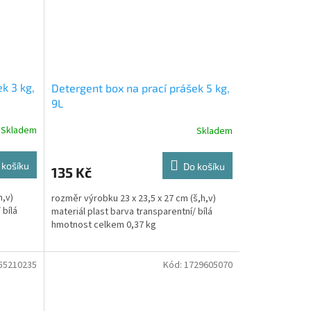
k 3 kg,
Detergent box na prací prášek 5 kg,
9L
Skladem
Skladem
 košíku
Do košíku
135 Kč
h,v)
rozměr výrobku 23 x 23,5 x 27 cm (š,h,v)
 bílá
materiál plast barva transparentní/ bílá
hmotnost celkem 0,37 kg
55210235
Kód:
1729605070