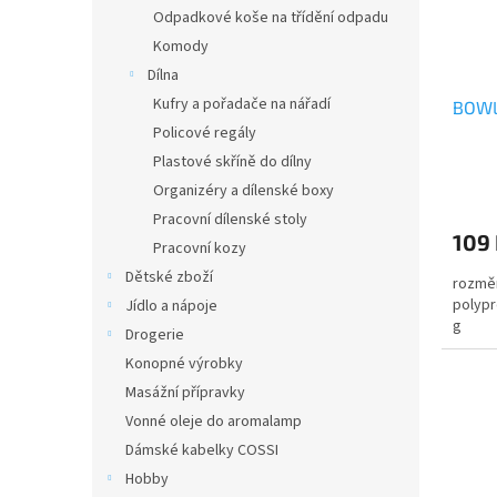
Odpadkové koše na třídění odpadu
Komody
Dílna
Kufry a pořadače na nářadí
BOWL
Policové regály
Plastové skříně do dílny
Organizéry a dílenské boxy
Pracovní dílenské stoly
109
Pracovní kozy
Dětské zboží
rozměr
polypr
Jídlo a nápoje
g
Drogerie
Konopné výrobky
Masážní přípravky
Vonné oleje do aromalamp
Dámské kabelky COSSI
Hobby