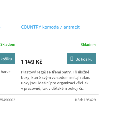
-
COUNTRY komoda / antracit
Skladem
Skladem
 košíku
Do košíku
1 149 Kč
 barva:
Plastový regál se třemi patry. Tři úložné
boxy, které svým vzhledem imitují ratan.
Boxy jsou ideální pro organizaci věcí jak
v pracovně, tak v dětském pokoji či...
65490002
Kód:
195429