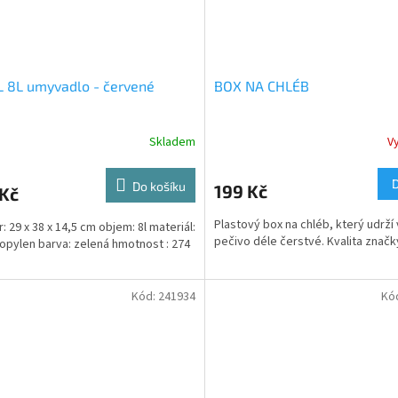
 8L umyvadlo - červené
BOX NA CHLÉB
Skladem
V
Do košíku
199 Kč
 Kč
Plastový box na chléb, který udrží
: 29 x 38 x 14,5 cm objem: 8l materiál:
pečivo déle čerstvé. Kvalita značk
opylen barva: zelená hmotnost : 274
Kód:
241934
Kó