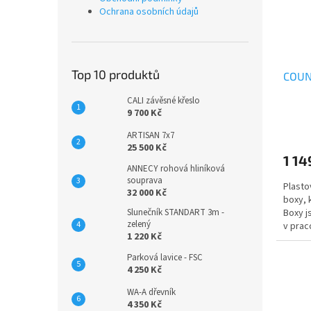
Ochrana osobních údajů
Top 10 produktů
COUNT
CALI závěsné křeslo
9 700 Kč
ARTISAN 7x7
25 500 Kč
1 14
ANNECY rohová hliníková
souprava
Plasto
32 000 Kč
boxy, 
Boxy j
Slunečník STANDART 3m -
zelený
v prac
1 220 Kč
Parková lavice - FSC
4 250 Kč
WA-A dřevník
4 350 Kč