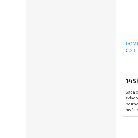
DOMI
0.5 L
145 
Sada d
sklado
potrav
myčce 