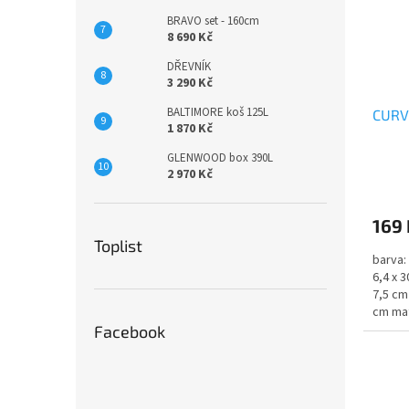
BRAVO set - 160cm
8 690 Kč
DŘEVNÍK
3 290 Kč
BALTIMORE koš 125L
CURV
1 870 Kč
GLENWOOD box 390L
2 970 Kč
169 
Toplist
barva:
6,4 x 
7,5 cm
cm mat
Facebook