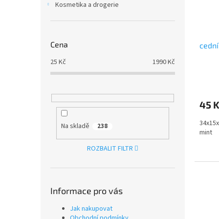
Kosmetika a drogerie
Cena
cední
25
Kč
1990
Kč
45 
34x15x
Na skladě
238
mint
ROZBALIT FILTR
Informace pro vás
Jak nakupovat
Obchodní podmínky