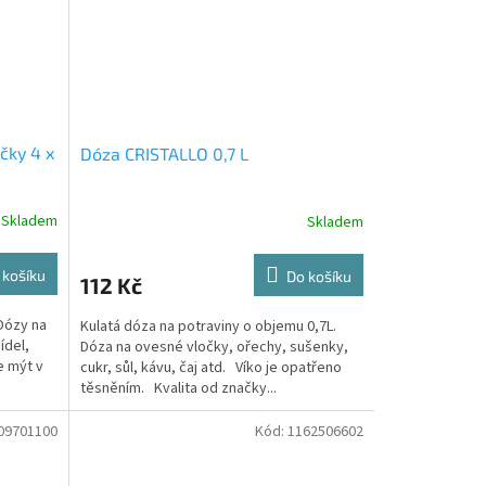
čky 4 x
Dóza CRISTALLO 0,7 L
Skladem
Skladem
 košíku
Do košíku
112 Kč
Dózy na
Kulatá dóza na potraviny o objemu 0,7L.
ídel,
Dóza na ovesné vločky, ořechy, sušenky,
e mýt v
cukr, sůl, kávu, čaj atd. Víko je opatřeno
těsněním. Kvalita od značky...
09701100
Kód:
1162506602