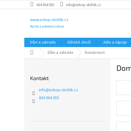
Přejít
604 904 055
info@eshop-skrblik.cz
na
obsah
www.eshop-skrblik.cz
Rychlý a pohodlný nákup
Dům a zahrada
Dětské zboží
Jídlo a nápoje
Domů
Dům a zahrada
Domácnost
P
Dom
o
s
Kontakt
t
r
info
@
eshop-skrblik.cz
a
604 904 055
n
n
í
p
a
Přeskočit