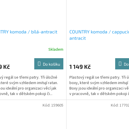
RY komoda / bílá-antracit
COUNTRY komoda / cappuci
antracit
Skladem
Do košíku
Do
9 Kč
1 149 Kč
vý regál se třemi patry. Tři úložné
Plastový regál se třemi patry. Tři 
které svým vzhledem imitují ratan.
boxy, které svým vzhledem imitují 
sou ideální pro organizaci věcí jak
Boxy jsou ideální pro organizaci vě
ovně, tak v dětském pokoji či...
v pracovně, tak v dětském pokoji či
Kód:
159605
Kód:
1770