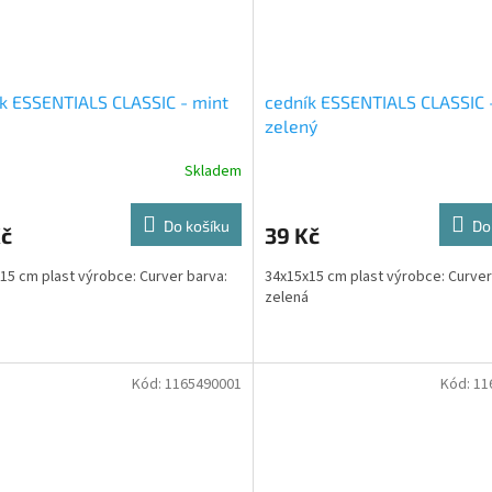
k ESSENTIALS CLASSIC - mint
cedník ESSENTIALS CLASSIC 
zelený
Skladem
Do košíku
Do
Kč
39 Kč
15 cm plast výrobce: Curver barva:
34x15x15 cm plast výrobce: Curver
zelená
Kód:
1165490001
Kód:
11