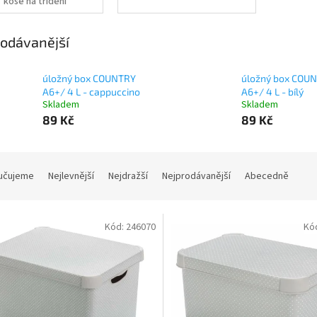
koše na třídění
odpadu
odávanější
úložný box COUNTRY
úložný box COU
A6+/ 4 L - cappuccino
A6+/ 4 L - bílý
Skladem
Skladem
89 Kč
89 Kč
učujeme
Nejlevnější
Nejdražší
Nejprodávanější
Abecedně
Kód:
246070
Kó