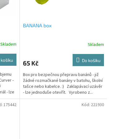
BANANA box
Skladem
Skladem
 košíku
Do košíku
65 Kč
objemu
Box pro bezpečnou přepravu banánů - již
Curver -
žádné rozmačkané banány v batohu, školní
ý
tašce nebo kabelce. :) Zaklapávací uzávěr
ál - lze
- lze jednoduše otevřít. Vyrobeno z...
d:
175442
Kód:
221930