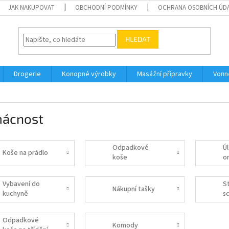
JAK NAKUPOVAT
OBCHODNÍ PODMÍNKY
OCHRANA OSOBNÍCH ÚD
HLEDAT
Drogerie
Konopné výrobky
Masážní přípravky
Vonn
ácnost
Odpadkové
Ú
Koše na prádlo
koše
o
Vybavení do
St
Nákupní tašky
kuchyně
s
Odpadkové
Komody