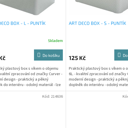
ECO BOX - L - PUNTÍK
ART DECO BOX - S - PUNTÍK
Skladem
Do košíku
Do
Kč
125 Kč
cký plastový box s víkem o objemu
Praktický plastový box s víkem o 
 kvalitní zpracování od značky Curver -
6L. - kvalitní zpracování od značky 
í design - praktický a pěkný
moderní design - praktický a pěkn
k do interiéru - odolný materiál - lze
doplněk do interiéru - odolný materi
..
stavět...
Kód:
214636
Kó