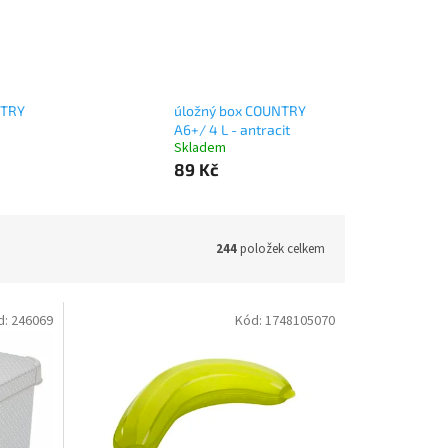
NTRY
úložný box COUNTRY
A6+/ 4 L - antracit
Skladem
89 Kč
244
položek celkem
d:
246069
Kód:
1748105070