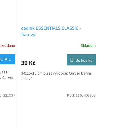
cedník ESSENTIALS CLASSIC -
fialový
yprodáno
Skladem
DETAIL
Do košíku
39 Kč
 vaše
34x15x15 cm plast výrobce: Curver barva:
y Curver.
fialová
d:
221937
Kód:
1165408853