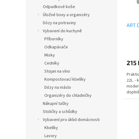
o
k
Odpadkové koše
d
t
Úložné boxy a organizéry
u
ů
Dózy na potraviny
ART D
k
Vybavení do kuchyně
t
Příborníky
ů
Odkapávače
Misky
215 
Cedníky
Stojan na víno
Prakti
Kompostovací kbelíky
22L. -
modern
Dózy na máslo
doplně
Organizéry do chladničky
stavět.
Nákupní tašky
Stoličky a schůdky
Vybavení pro úklid domácnosti
Kbelíky
Lavory