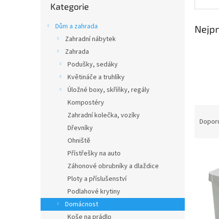
n
Kategorie
kategorie
e
l
Dům a zahrada
Nejpr
Zahradní nábytek
Zahrada
Podušky, sedáky
Květináče a truhlíky
Úložné boxy, skříňky, regály
Kompostéry
Ř
Zahradní kolečka, vozíky
a
Dopor
Dřevníky
z
Ohniště
e
V
n
Přístřešky na auto
ý
í
Záhonové obrubníky a dlaždice
p
p
Ploty a příslušenství
i
r
Podlahové krytiny
s
o
Domácnost
p
d
r
u
Koše na prádlo