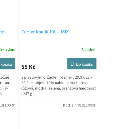
no-
Curver kbelík 10L - MIX
Skladem
Skladem
 košíku
Do košíku
55 Kč
úložné
s plastovým držadlemrozměr : 29,3 x 28 x
ratan.
29,3 cmobjem 10 lv nabídce mix barev :
cí jak
růžová, modrá, zelená, oranžová hmotnost
...
: 247 g
201100RP
Kód:
1770101100RP