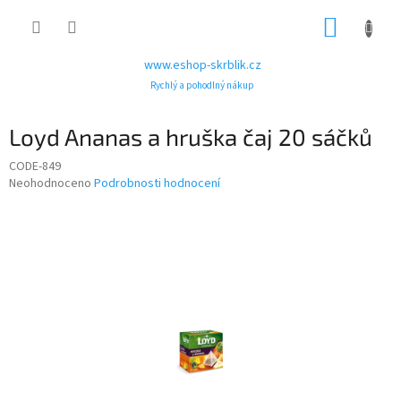
Přejít
NÁKUP
na
obsah
KOŠÍK
www.eshop-skrblik.cz
Rychlý a pohodlný nákup
Loyd Ananas a hruška čaj 20 sáčků
CODE-849
Průměrné
Neohodnoceno
Podrobnosti hodnocení
hodnocení
produktu
je
0,0
z
5
hvězdiček.