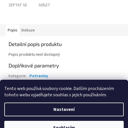
ZEPTAT SE
SDÍLET
Popis
Diskuze
Detailní popis produktu
Popis produktu není dostupný
Doplňkové parametry
Kategorie
:
Potraviny
Hmotnost
:
0.7 kg
Tento web používá soubory cookie. Dalším procházením
tohoto webu vyjadřujete souhlas s jejich používáním.
Z
á
Nastavení
Vytvořil Shoptet
p
a
t
Souhlasím