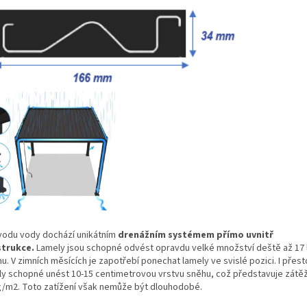
vodu vody dochází unikátním
drenážním systémem přímo uvnitř
trukce.
Lamely jsou schopné odvést opravdu velké množství deště až 17 
u. V zimních měsících je zapotřebí ponechat lamely ve svislé pozici. I přest
ly schopné unést 10-15 centimetrovou vrstvu sněhu, což představuje zátěž
g/m2. Toto zatížení však nemůže být dlouhodobé.