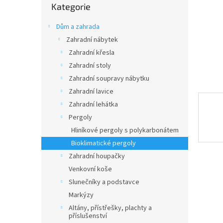
n
Kategorie
kategorie
e
l
Dům a zahrada
Zahradní nábytek
Zahradní křesla
Zahradní stoly
Zahradní soupravy nábytku
Zahradní lavice
Zahradní lehátka
Pergoly
Hliníkové pergoly s polykarbonátem
Bioklimatické pergoly
Zahradní houpačky
Venkovní koše
Slunečníky a podstavce
Markýzy
Altány, přístřešky, plachty a
příslušenství