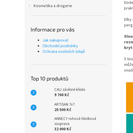
Dode
Kosmetika a drogerie
prak
Díky
perg
Informace pro vás
Slou
Jak nakupovat
rozm
Obchodní podmínky
kryt
Ochrana osobních údajů
S bi
může
snad
Top 10 produktů
CALI závěsné křeslo
9 700 Kč
ARTISAN 7x7
25 500 Kč
ANNECY rohová hliníková
souprava
32 000 Kč