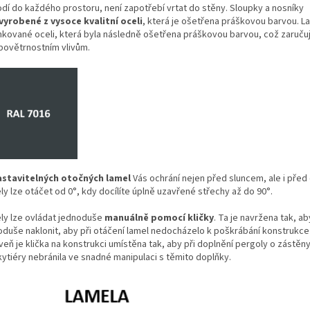
odí do každého prostoru, není zapotřebí vrtat do stěny. Sloupky a nosníky
vyrobené z vysoce kvalitní oceli
, která je ošetřena práškovou barvou. L
nkované oceli, která byla následně ošetřena práškovou barvou, což zaruču
 povětrnostním vlivům.
astavitelných otočných lamel
Vás ochrání nejen před sluncem, ale i pře
y lze otáčet od 0°, kdy docílíte úplně uzavřené střechy až do 90°.
ly lze ovládat jednoduše
manuálně pomocí kličky
. Ta je navržena tak, ab
oduše naklonit, aby při otáčení lamel nedocházelo k poškrábání konstrukce
eň je klička na konstrukci umístěna tak, aby při doplnění pergoly o zástěny
ytiéry nebránila ve snadné manipulaci s těmito doplňky.