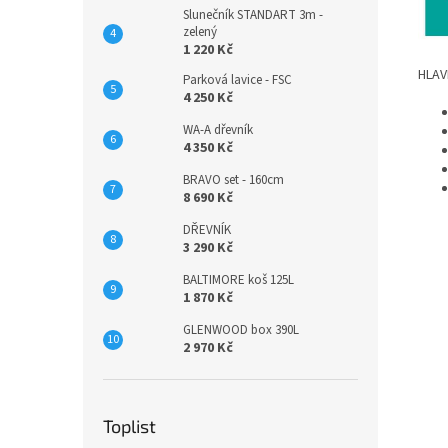
Slunečník STANDART 3m -
zelený
1 220 Kč
HLAV
Parková lavice - FSC
4 250 Kč
WA-A dřevník
4 350 Kč
BRAVO set - 160cm
8 690 Kč
DŘEVNÍK
3 290 Kč
BALTIMORE koš 125L
1 870 Kč
GLENWOOD box 390L
2 970 Kč
Toplist