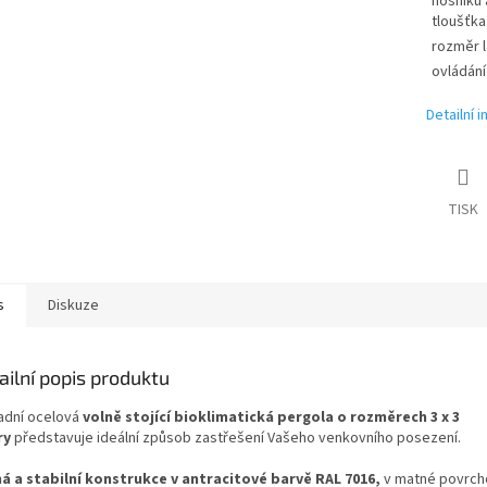
nosníku 
tloušťka
rozměr 
ovládání
Detailní 
TISK
s
Diskuze
ailní popis produktu
adní ocelová
volně stojící bioklimatická pergola o rozměrech 3 x 3
ry
představuje ideální způsob zastřešení Vašeho venkovního posezení.
á a stabilní konstrukce v antracitové barvě RAL 7016,
v matné povrch