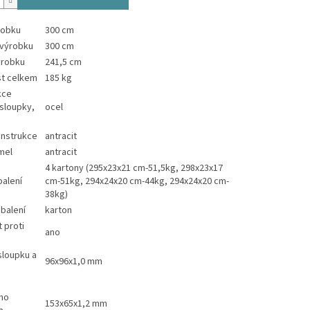
robku
300 cm
 výrobku
300 cm
ýrobku
241,5 cm
t celkem
185 kg
kce
 sloupky,
ocel
onstrukce
antracit
mel
antracit
4 kartony (295x23x21 cm-51,5kg, 298x23x17
alení
cm-51kg, 294x24x20 cm-44kg, 294x24x20 cm-
38kg)
 balení
karton
 proti
ano
sloupku a
96x96x1,0 mm
ho
153x65x1,2 mm