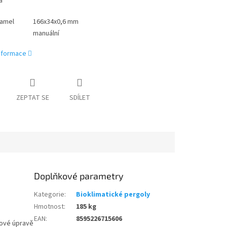
a
lamel
166x34x0,6 mm
manuální
informace
ZEPTAT SE
SDÍLET
Doplňkové parametry
Kategorie
:
Bioklimatické pergoly
Hmotnost
:
185 kg
EAN
:
8595226715606
ové úpravě