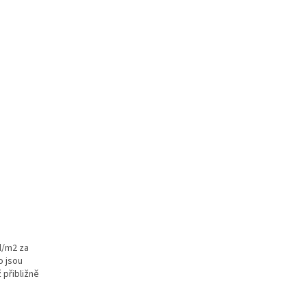
l/m2 za
o jsou
 přibližně