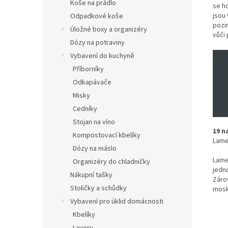
Koše na prádlo
se h
jsou
Odpadkové koše
pozi
Úložné boxy a organizéry
vůči
Dózy na potraviny
Vybavení do kuchyně
Příborníky
Odkapávače
Misky
Cedníky
Stojan na víno
19 n
Kompostovací kbelíky
Lamel
Dózy na máslo
Lame
Organizéry do chladničky
jedn
Nákupní tašky
Zárov
Stoličky a schůdky
mosk
Vybavení pro úklid domácnosti
Kbelíky