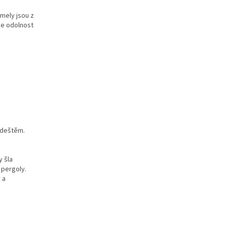
amely jsou z
je odolnost
d deštěm.
y šla
 pergoly.
 a