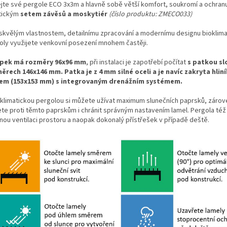
jte své pergole ECO 3x3m a hlavně sobě větší komfort, soukromí a ochran
tickým
setem závěsů a moskytiér
(číslo produktu: ZMECO033)
 skvělým vlastnostem, detailnímu zpracování a modernímu designu bioklima
oly využijete venkovní posezení mnohem častěji.
pek má rozměry 96x96 mm
, při instalaci je zapotřebí počítat
s patkou sl
ěrech 146x146 mm.
Patka je z 4 mm silné oceli a je navíc zakryta hli
em (153x153 mm) s integrovaným drenážním systémem.
oklimatickou pergolou si můžete užívat maximum slunečních paprsků, zárov
te proti těmto paprskům i chránit správným nastavením lamel. Pergola té
nou ventilaci prostoru a naopak dokonalý přístřešek v případě deště.