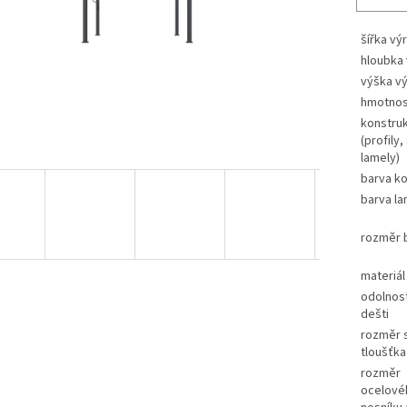
šířka vý
hloubka
výška v
hmotnos
konstru
(profily,
lamely)
barva k
barva la
rozměr b
materiál
odolnost
dešti
rozměr 
tloušťka
rozměr
ocelové