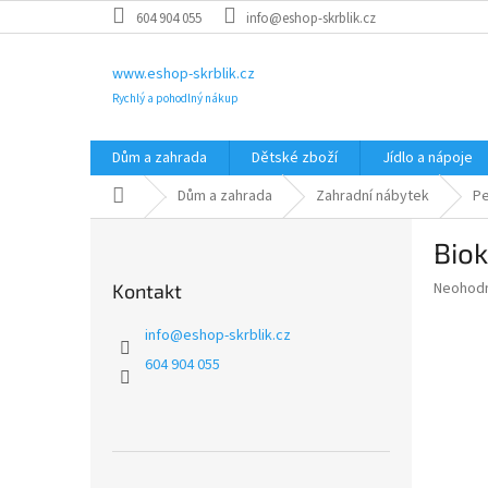
Přejít
604 904 055
info@eshop-skrblik.cz
na
obsah
www.eshop-skrblik.cz
Rychlý a pohodlný nákup
Dům a zahrada
Dětské zboží
Jídlo a nápoje
Domů
Dům a zahrada
Zahradní nábytek
Pe
P
Biok
o
s
Průměr
Neohod
Kontakt
t
hodnoce
r
produkt
info
@
eshop-skrblik.cz
a
je
604 904 055
0,0
n
z
n
5
í
hvězdič
p
a
Přeskočit