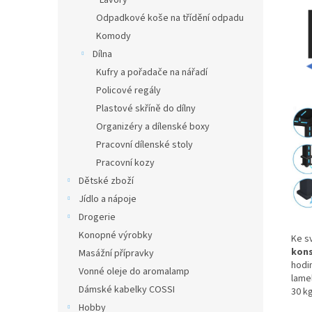
Lavory
Odpadkové koše na třídění odpadu
Komody
Dílna
Kufry a pořadače na nářadí
Policové regály
Plastové skříně do dílny
Organizéry a dílenské boxy
Pracovní dílenské stoly
Pracovní kozy
Dětské zboží
Jídlo a nápoje
Drogerie
Konopné výrobky
Ke s
kons
Masážní přípravky
hodin
Vonné oleje do aromalamp
lame
Dámské kabelky COSSI
30 k
Hobby