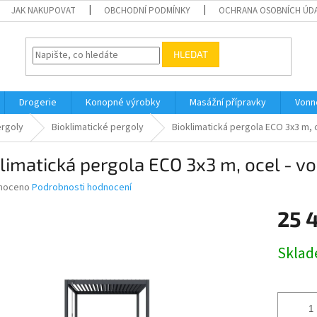
JAK NAKUPOVAT
OBCHODNÍ PODMÍNKY
OCHRANA OSOBNÍCH ÚD
HLEDAT
Drogerie
Konopné výrobky
Masážní přípravky
Vonn
rgoly
Bioklimatické pergoly
Bioklimatická pergola ECO 3x3 m, oc
limatická pergola ECO 3x3 m, ocel - vol
né
noceno
Podrobnosti hodnocení
ní
25 
u
Měrná
Skla
cena:
ek.