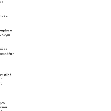
u s
tické
oupku o
níkovým
eň se
ž umožňuje