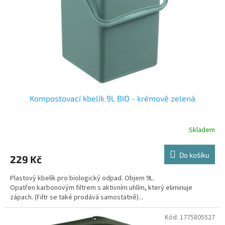
r
o
d
u
k
t
ů
Kompostovací kbelík 9L BIO - krémově zelená
Skladem
Do košíku
229 Kč
Plastový kbelík pro biologický odpad. Objem 9L.
Opatřen karbonovým filtrem s aktivním uhlím, který eliminuje
zápach. (Filtr se také prodává samostatně)...
Kód:
1775805527