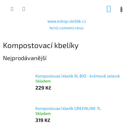
Přejít
NÁKUP
na
obsah
KOŠÍK
www.eshop-skrblik.cz
Rychlý a pohodlný nákup
Kompostovací kbelíky
Nejprodávanější
Kompostovací kbelík 9L BIO - krémově zelená
Skladem
229 Kč
Kompostovací kbelík GREENLINE 7L
Skladem
319 Kč