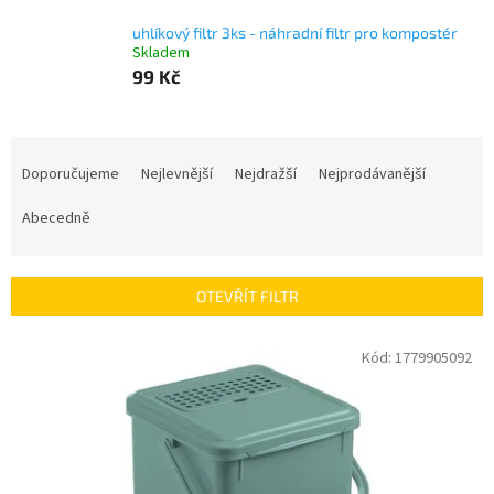
uhlíkový filtr 3ks - náhradní filtr pro kompostér
Skladem
99 Kč
Ř
a
Doporučujeme
Nejlevnější
Nejdražší
Nejprodávanější
z
e
Abecedně
n
í
p
OTEVŘÍT FILTR
r
o
V
Kód:
1779905092
d
ý
u
p
k
i
t
s
ů
p