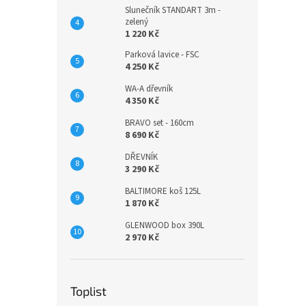
Slunečník STANDART 3m -
zelený
1 220 Kč
Parková lavice - FSC
4 250 Kč
WA-A dřevník
4 350 Kč
BRAVO set - 160cm
8 690 Kč
DŘEVNÍK
3 290 Kč
BALTIMORE koš 125L
1 870 Kč
GLENWOOD box 390L
2 970 Kč
Toplist