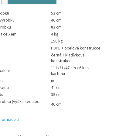
robku
53 cm
 výrobku
46 cm
ýrobku
83 cm
t celkem
4 kg
150 kg
HDPE + ocelová konstrukce
černá + kladívková
konstrukce
111x31x47 cm / 6 ks v
alení
kartonu
ací
ne
 sedu
41 cm
du
39 cm
ýrobku (výška sedu od
40 cm
informace