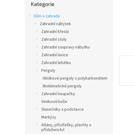
n
Kategorie
kategorie
e
l
Dům a zahrada
Zahradní nábytek
Zahradní křesla
Zahradní stoly
Zahradní soupravy nábytku
Zahradní lavice
Zahradní lehátka
Pergoly
Hliníkové pergoly s polykarbonátem
Bioklimatické pergoly
Zahradní houpačky
Venkovní koše
Slunečníky a podstavce
Markýzy
Altány, přístřešky, plachty a
příslušenství