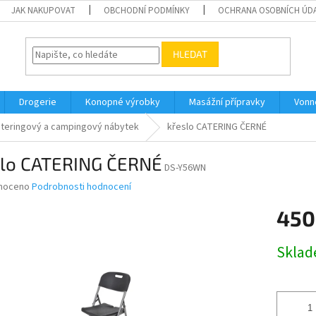
JAK NAKUPOVAT
OBCHODNÍ PODMÍNKY
OCHRANA OSOBNÍCH ÚD
HLEDAT
Drogerie
Konopné výrobky
Masážní přípravky
Vonn
teringový a campingový nábytek
křeslo CATERING ČERNÉ
slo CATERING ČERNÉ
DS-Y56WN
né
noceno
Podrobnosti hodnocení
ní
450
u
Měrná
Skla
cena:
ek.