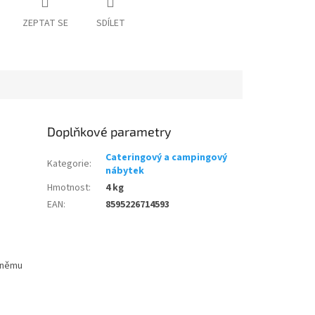
ZEPTAT SE
SDÍLET
Doplňkové parametry
Cateringový a campingový
Kategorie
:
nábytek
Hmotnost
:
4 kg
EAN
:
8595226714593
k němu