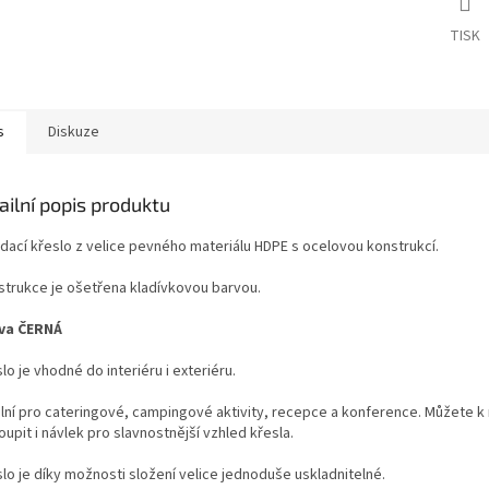
TISK
s
Diskuze
ailní popis produktu
dací křeslo z velice pevného materiálu HDPE s ocelovou konstrukcí.
strukce je ošetřena kladívkovou barvou.
va ČERNÁ
lo je vhodné do interiéru i exteriéru.
lní pro cateringové, campingové aktivity, recepce a konference. Můžete 
upit i návlek pro slavnostnější vzhled křesla.
lo je díky možnosti složení velice jednoduše uskladnitelné.