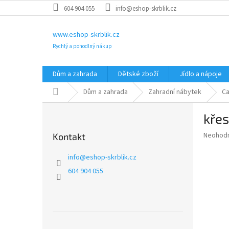
Přejít
604 904 055
info@eshop-skrblik.cz
na
obsah
www.eshop-skrblik.cz
Rychlý a pohodlný nákup
Dům a zahrada
Dětské zboží
Jídlo a nápoje
Domů
Dům a zahrada
Zahradní nábytek
Ca
P
kře
o
s
Průměr
Neohod
Kontakt
t
hodnoce
r
produkt
info
@
eshop-skrblik.cz
a
je
604 904 055
0,0
n
z
n
5
í
hvězdič
p
a
Přeskočit