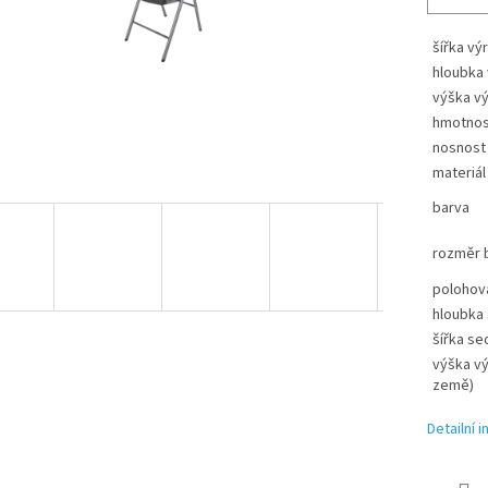
šířka vý
hloubka
výška v
hmotnos
nosnost
materiál
barva
rozměr b
polohov
hloubka
šířka se
výška v
země)
Detailní 