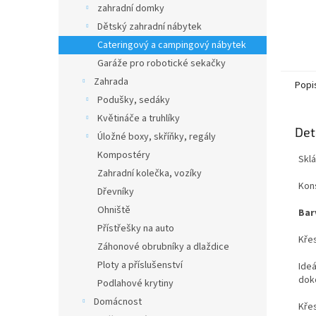
zahradní domky
Dětský zahradní nábytek
Cateringový a campingový nábytek
Garáže pro robotické sekačky
Zahrada
Popi
Podušky, sedáky
Květináče a truhlíky
Det
Úložné boxy, skříňky, regály
Kompostéry
Sklá
Zahradní kolečka, vozíky
Kon
Dřevníky
Ohniště
Bar
Přístřešky na auto
Křes
Záhonové obrubníky a dlaždice
Ploty a příslušenství
Ideá
doko
Podlahové krytiny
Domácnost
Křes