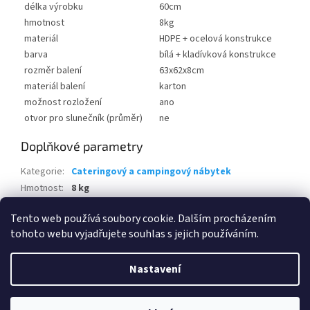
délka výrobku
60cm
hmotnost
8kg
materiál
HDPE + ocelová konstrukce
barva
bílá + kladívková konstrukce
rozměr balení
63x62x8cm
materiál balení
karton
možnost rozložení
ano
otvor pro slunečník (průměr)
ne
Doplňkové parametry
Kategorie
:
Cateringový a campingový nábytek
Hmotnost
:
8 kg
EAN
:
8595226708103
Tento web používá soubory cookie. Dalším procházením
tohoto webu vyjadřujete souhlas s jejich používáním.
Z
á
Nastavení
Vytvořil Shoptet
p
a
t