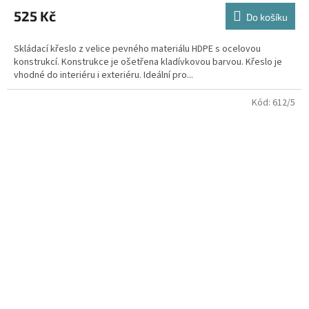
525 Kč
Do košíku
Skládací křeslo z velice pevného materiálu HDPE s ocelovou
konstrukcí. Konstrukce je ošetřena kladívkovou barvou. Křeslo je
vhodné do interiéru i exteriéru. Ideální pro...
Kód:
612/5