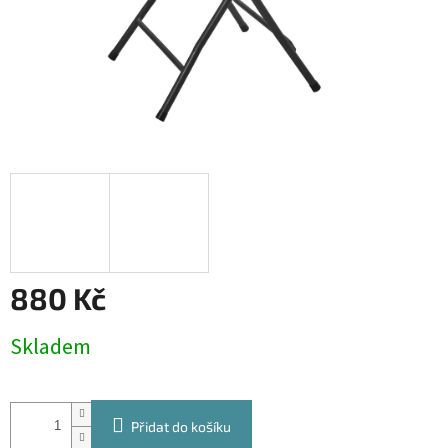
880 Kč
Měrná
Skladem
cena:
Přidat do košíku