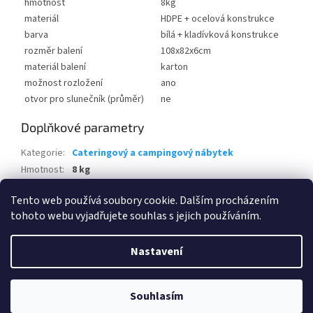
hmotnost
8kg
materiál
HDPE + ocelová konstrukce
barva
bílá + kladívková konstrukce
rozměr balení
108x82x6cm
materiál balení
karton
možnost rozložení
ano
otvor pro slunečník (průměr)
ne
Doplňkové parametry
Kategorie
:
Cateringový a campingový nábytek
Hmotnost
:
8 kg
EAN
:
8595226708110
Tento web používá soubory cookie. Dalším procházením
tohoto webu vyjadřujete souhlas s jejich používáním.
Z
á
Nastavení
Vytvořil Shoptet
p
a
t
Souhlasím
Copyright 2026
www.eshop-skrblik.cz
. Všechna práva vyhrazena.
í