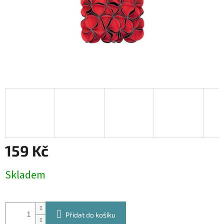
159 Kč
Měrná
Skladem
cena:
Přidat do košíku