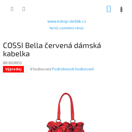
Přejít
NÁKUP
na
obsah
KOŠÍK
www.eshop-skrblik.cz
Rychlý a pohodlný nákup
COSSI Bella červená dámská
kabelka
BB B03RED
Průměrné
4 hodnocení
Podrobnosti hodnocení
Výprodej
hodnocení
produktu
je
4,3
z
5
hvězdiček.