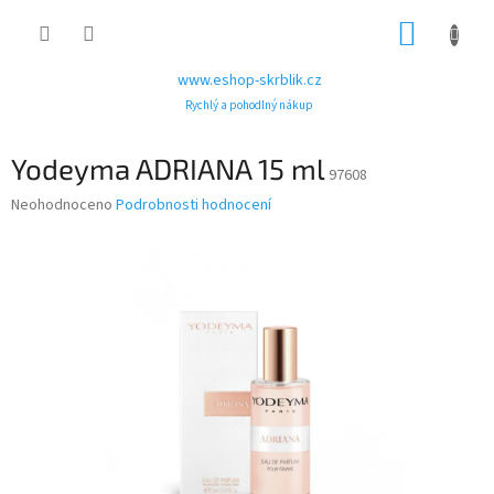
Přejít
NÁKUP
na
obsah
KOŠÍK
www.eshop-skrblik.cz
Rychlý a pohodlný nákup
Yodeyma ADRIANA 15 ml
97608
Průměrné
Neohodnoceno
Podrobnosti hodnocení
hodnocení
produktu
je
0,0
z
5
hvězdiček.