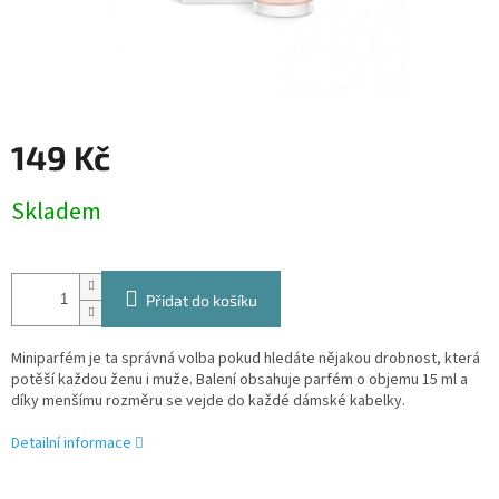
149 Kč
Měrná
Skladem
cena:
Přidat do košíku
Miniparfém je ta správná volba pokud hledáte nějakou drobnost, která
potěší každou ženu i muže. Balení obsahuje parfém o objemu 15 ml a
díky menšímu rozměru se vejde do každé dámské kabelky.
Detailní informace