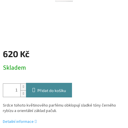
620 Kč
Měrná
Skladem
cena:
Přidat do košíku
Srdce tohoto květinového parfému obklopují sladké tóny černého
rybízu a orientální základ pačuli.
Detailní informace