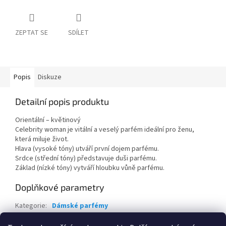
ZEPTAT SE
SDÍLET
Popis
Diskuze
Detailní popis produktu
Orientální – květinový
Celebrity woman je vitální a veselý parfém ideální pro ženu,
která miluje život.
Hlava (vysoké tóny) utváří první dojem parfému.
Srdce (střední tóny) představuje duši parfému.
Základ (nízké tóny) vytváří hloubku vůně parfému.
Doplňkové parametry
Kategorie
:
Dámské parfémy
Hmotnost
:
0.2 kg