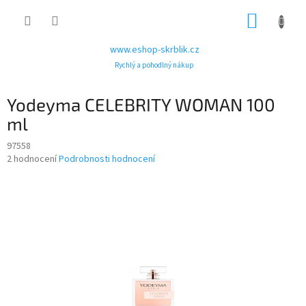
Přejít
NÁKUP
na
obsah
KOŠÍK
www.eshop-skrblik.cz
Rychlý a pohodlný nákup
Yodeyma CELEBRITY WOMAN 100
ml
97558
Průměrné
2 hodnocení
Podrobnosti hodnocení
hodnocení
produktu
je
5,0
z
5
hvězdiček.