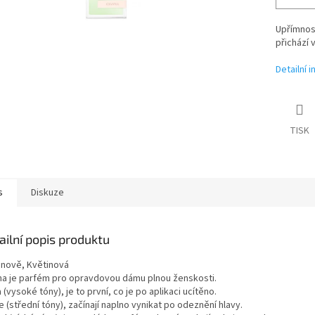
Upřímnost
přichází 
Detailní 
TISK
s
Diskuze
ailní popis produktu
inově, Květinová
na je parfém pro opravdovou dámu plnou ženskosti.
 (vysoké tóny), je to první, co je po aplikaci ucítěno.
 (střední tóny), začínají naplno vynikat po odeznění hlavy.