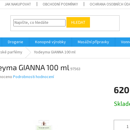
JAK NAKUPOVAT
OBCHODNÍ PODMÍNKY
OCHRANA OSOBNÍCH ÚD
HLEDAT
Drogerie
Konopné výrobky
Masážní přípravky
Vonn
ské parfémy
Yodeyma GIANNA 100 ml
eyma GIANNA 100 ml
97563
né
noceno
Podrobnosti hodnocení
ní
620
u
Měrná
Skla
cena:
ek.