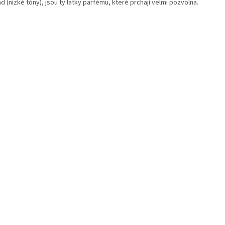
d (nízké tóny), jsou ty látky parfému, které prchají velmi pozvolna.