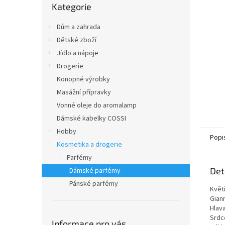
n
Kategorie
kategorie
e
l
Dům a zahrada
Dětské zboží
Jídlo a nápoje
Drogerie
Konopné výrobky
Masážní přípravky
Vonné oleje do aromalamp
Dámské kabelky COSSI
Hobby
Popi
Kosmetika a drogerie
Parfémy
Det
Dámské parfémy
Pánské parfémy
Květ
Gian
Hlava
Srdce
Informace pro vás