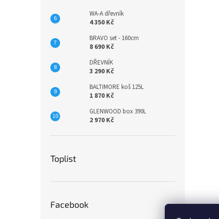
WA-A dřevník
4 350 Kč
BRAVO set - 160cm
8 690 Kč
DŘEVNÍK
3 290 Kč
BALTIMORE koš 125L
1 870 Kč
GLENWOOD box 390L
2 970 Kč
Toplist
Facebook