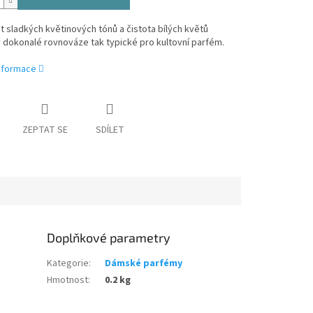
 sladkých květinových tónů a čistota bílých květů
v dokonalé rovnováze tak typické pro kultovní parfém.
informace
ZEPTAT SE
SDÍLET
Doplňkové parametry
Kategorie
:
Dámské parfémy
Hmotnost
:
0.2 kg