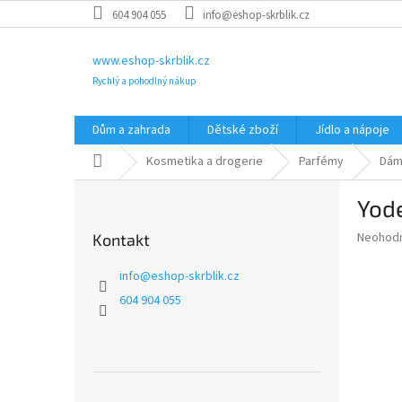
Přejít
604 904 055
info@eshop-skrblik.cz
na
obsah
www.eshop-skrblik.cz
Rychlý a pohodlný nákup
Dům a zahrada
Dětské zboží
Jídlo a nápoje
Domů
Kosmetika a drogerie
Parfémy
Dám
P
Yod
o
s
Průměr
Neohod
Kontakt
t
hodnoce
r
produkt
info
@
eshop-skrblik.cz
a
je
604 904 055
0,0
n
z
n
5
í
hvězdič
p
a
Přeskočit