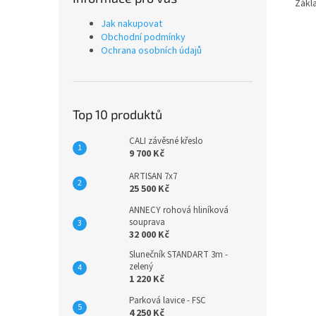
Zákla
Jak nakupovat
Obchodní podmínky
Ochrana osobních údajů
Top 10 produktů
CALI závěsné křeslo
9 700 Kč
ARTISAN 7x7
25 500 Kč
ANNECY rohová hliníková
souprava
32 000 Kč
Slunečník STANDART 3m -
zelený
1 220 Kč
Parková lavice - FSC
4 250 Kč