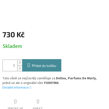
730 Kč
Měrná
Skladem
cena:
Přidat do košíku
Tato vůně se nejčastěji zaměňuje za
Delina, Parfums De Marly
,
jedná se ale o originální vůni
YODEYMA
.
Detailní informace
ZEPTAT SE
SDÍLET