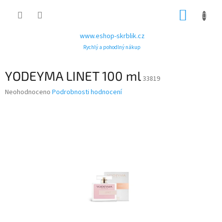
Přejít
NÁKUP
na
obsah
KOŠÍK
www.eshop-skrblik.cz
Rychlý a pohodlný nákup
YODEYMA LINET 100 ml
33819
Průměrné
Neohodnoceno
Podrobnosti hodnocení
hodnocení
produktu
je
0,0
z
5
hvězdiček.