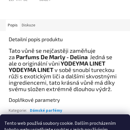
Popis
Diskuze
Detailní popis produktu
Tato vůně se nejčastěji zaměňuje
za
Parfums De Marly - Delina
Jedná se
ale o originální vůni
YODEYMA LINET
YODEYMA LINET
v sobě snoubí tureckou
růži s exotickým liči a dalšími skvostnými
ingrediencemi, tato krásná vůně má díky
svému složen extrémně dlouhou výdrž.
Doplňkové parametry
Kategorie
:
Dámské parfémy
Hmotnost
:
0.2 kg
Tento web používá soubory cookie. Dalším procházením
tohoto webu vyjadřujete souhlas s jejich používáním.