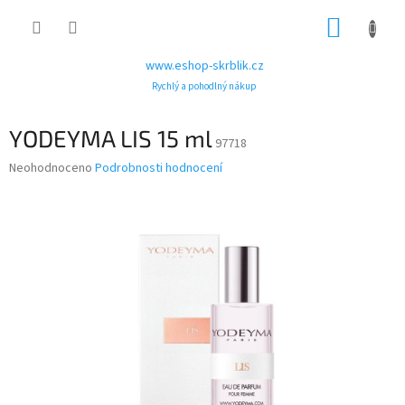
Přejít
NÁKUP
na
obsah
KOŠÍK
www.eshop-skrblik.cz
Rychlý a pohodlný nákup
YODEYMA LIS 15 ml
97718
Průměrné
Neohodnoceno
Podrobnosti hodnocení
hodnocení
produktu
je
0,0
z
5
hvězdiček.