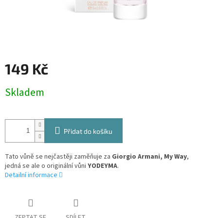
149 Kč
Měrná
Skladem
cena:
Přidat do košíku
Tato vůně se nejčastěji zaměňuje za
Giorgio Armani, My Way
,
jedná se ale o originální vůni
YODEYMA
.
Detailní informace
ZEPTAT SE
SDÍLET