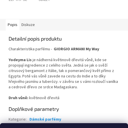
Popis
Diskuze
Detailní popis produktu
Charakteristika parfému -
GIORGIO ARMANI My Way
Yodeyma Lis
je nádherná květinově dřevitá vůně, kde se
propojují ingredience z celého světa. Jedná se jak o svěží
citrusový bergamont z Itálie, tak o pomerančový květ přímo z
Egypta. Poté vás vůně zavede na cestu do Indie a to díky
hřejivého jasmínu a tuberózy. v závěru se s vámi rozloučí vanilka
a cedrové dřevo ze srdce Madagaskaru.
Druh vůně:
květinově dřevitá
Doplňkové parametry
Kategorie
:
Dámské parfémy
Hmotnost
:
0.2 kg