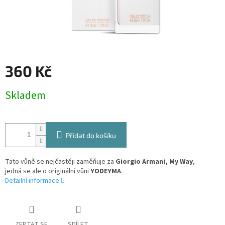
360 Kč
Měrná
Skladem
cena:
Přidat do košíku
Tato vůně se nejčastěji zaměňuje za
Giorgio Armani, My Way
,
jedná se ale o originální vůni
YODEYMA
.
Detailní informace
ZEPTAT SE
SDÍLET