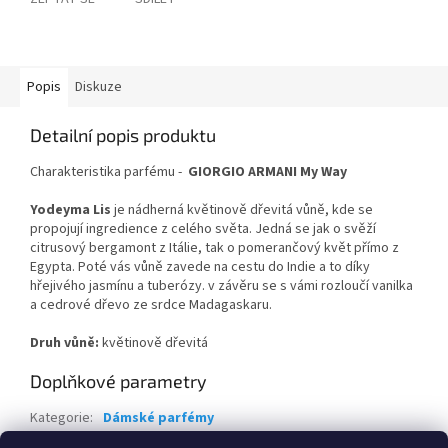
Popis
Diskuze
Detailní popis produktu
Charakteristika parfému -
GIORGIO ARMANI My Way
Yodeyma Lis
je nádherná květinově dřevitá vůně, kde se
propojují ingredience z celého světa. Jedná se jak o svěží
citrusový bergamont z Itálie, tak o pomerančový květ přímo z
Egypta. Poté vás vůně zavede na cestu do Indie a to díky
hřejivého jasmínu a tuberózy. v závěru se s vámi rozloučí vanilka
a cedrové dřevo ze srdce Madagaskaru.
Druh vůně:
květinově dřevitá
Doplňkové parametry
Kategorie
:
Dámské parfémy
Hmotnost
:
0.2 kg