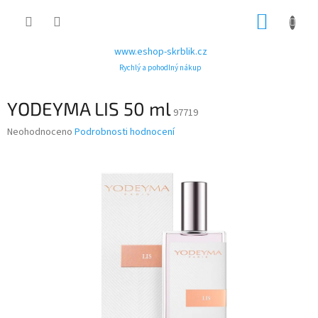
Přejít
NÁKUP
na
obsah
KOŠÍK
www.eshop-skrblik.cz
Rychlý a pohodlný nákup
YODEYMA LIS 50 ml
97719
Průměrné
Neohodnoceno
Podrobnosti hodnocení
hodnocení
produktu
je
0,0
z
5
hvězdiček.