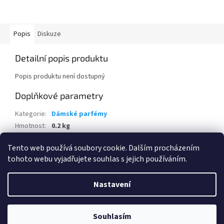
Popis
Diskuze
Detailní popis produktu
Popis produktu není dostupný
Doplňkové parametry
Kategorie
:
Dámské parfémy
Hmotnost
:
0.2 kg
EAN
:
8436022365445
Tento web používá soubory cookie. Dalším procházením
tohoto webu vyjadřujete souhlas s jejich používáním.
Z
á
Nastavení
Vytvořil Shoptet
p
a
t
Souhlasím
Copyright 2026
www.eshop-skrblik.cz
. Všechna práva vyhrazena.
í