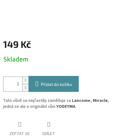
149 Kč
Měrná
Skladem
cena:
Přidat do košíku
Tato vůně se nejčastěji zaměňuje za
Lancome, Miracle
,
jedná se ale o originální vůni
YODEYMA
.
ZEPTAT SE
SDÍLET