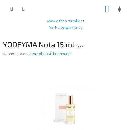
Přejít
NÁKUP
na
obsah
KOŠÍK
www.eshop-skrblik.cz
Rychlý a pohodlný nákup
YODEYMA Nota 15 ml
97723
Průměrné
Neohodnoceno
Podrobnosti hodnocení
hodnocení
produktu
je
0,0
z
5
hvězdiček.