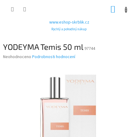
Přejít
NÁKUP
na
obsah
KOŠÍK
www.eshop-skrblik.cz
Rychlý a pohodlný nákup
YODEYMA Temis 50 ml
97744
Průměrné
Neohodnoceno
Podrobnosti hodnocení
hodnocení
produktu
je
0,0
z
5
hvězdiček.