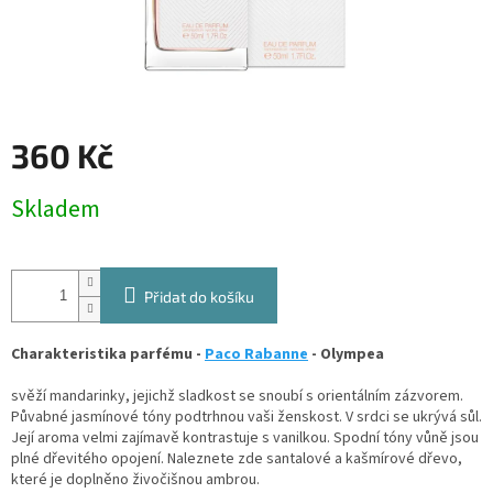
360 Kč
Měrná
Skladem
cena:
Přidat do košíku
Charakteristika parfému -
Paco Rabanne
- Olympea
svěží mandarinky, jejichž sladkost se snoubí s orientálním zázvorem.
Půvabné jasmínové tóny podtrhnou vaši ženskost. V srdci se ukrývá sůl.
Její aroma velmi zajímavě kontrastuje s vanilkou. Spodní tóny vůně jsou
plné dřevitého opojení. Naleznete zde santalové a kašmírové dřevo,
které je doplněno živočišnou ambrou.