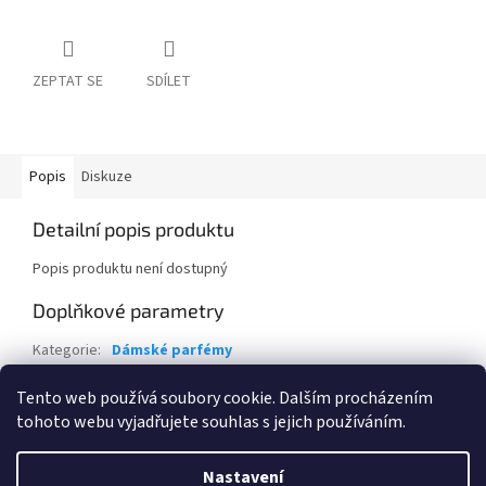
ZEPTAT SE
SDÍLET
Popis
Diskuze
Detailní popis produktu
Popis produktu není dostupný
Doplňkové parametry
Kategorie
:
Dámské parfémy
Hmotnost
:
0.2 kg
Tento web používá soubory cookie. Dalším procházením
tohoto webu vyjadřujete souhlas s jejich používáním.
Z
á
Nastavení
Vytvořil Shoptet