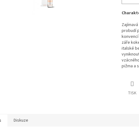
Charakt
Zajímavá
probudí p
konvencí 
záře koke
italské b
vyniknout
vzácného 
pižma a 
TISK
s
Diskuze