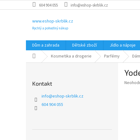
Přejít
604 904 055
info@eshop-skrblik.cz
na
obsah
www.eshop-skrblik.cz
Rychlý a pohodlný nákup
Dům a zahrada
Dětské zboží
Jídlo a nápoje
Domů
Kosmetika a drogerie
Parfémy
Dám
P
Yod
o
s
Průměr
Neohod
Kontakt
t
hodnoce
r
produkt
info
@
eshop-skrblik.cz
a
je
604 904 055
0,0
n
z
n
5
í
hvězdič
p
a
Přeskočit