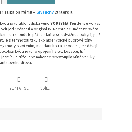
eristika parfému –
Givenchy
L‘lnterdit
 květinovo-aldehydická vůně
YODEYMA Tendenze
ve vás
ocit jedinečnosti a originality. Nechte se unést ze světa
kam jen si budete přát a staňte se odvážnou bohyní, jejíž
tuje s temnotou tak, jako aldehydické pudrové tóny
ergamoty s kořením, mandarinkou a jahodami, jež dávají
 explozi květinového opojení fialek, kosatců, lilií,
jasmínu a růže, aby nakonec prostoupila vůně vanilky,
santalového dřeva.
ZEPTAT SE
SDÍLET