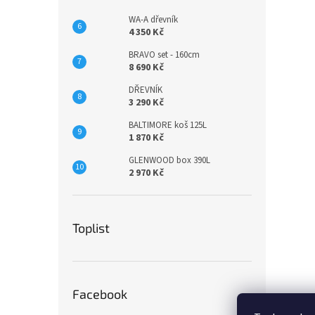
WA-A dřevník
4 350 Kč
BRAVO set - 160cm
8 690 Kč
DŘEVNÍK
3 290 Kč
BALTIMORE koš 125L
1 870 Kč
GLENWOOD box 390L
2 970 Kč
Toplist
Facebook