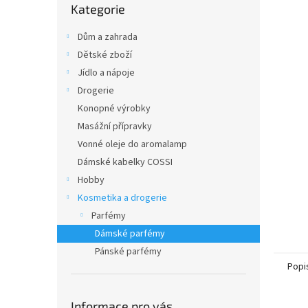
n
Kategorie
kategorie
e
l
Dům a zahrada
Dětské zboží
Jídlo a nápoje
Drogerie
Konopné výrobky
Masážní přípravky
Vonné oleje do aromalamp
Dámské kabelky COSSI
Hobby
Kosmetika a drogerie
Parfémy
Dámské parfémy
Pánské parfémy
Popi
Informace pro vás