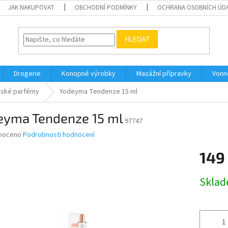
JAK NAKUPOVAT
OBCHODNÍ PODMÍNKY
OCHRANA OSOBNÍCH ÚD
HLEDAT
Drogerie
Konopné výrobky
Masážní přípravky
Vonn
ské parfémy
Yodeyma Tendenze 15 ml
eyma Tendenze 15 ml
97747
né
noceno
Podrobnosti hodnocení
ní
149
u
Měrná
Skla
cena:
ek.