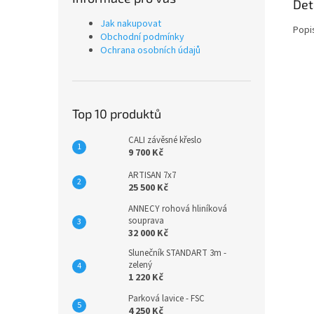
Det
Jak nakupovat
Popi
Obchodní podmínky
Ochrana osobních údajů
Top 10 produktů
CALI závěsné křeslo
9 700 Kč
ARTISAN 7x7
25 500 Kč
ANNECY rohová hliníková
souprava
32 000 Kč
Slunečník STANDART 3m -
zelený
1 220 Kč
Parková lavice - FSC
4 250 Kč