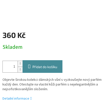
360 Kč
Měrná
Skladem
cena:
Přidat do košíku
Objevte širokou kolekci dámských vůní s vyzkoušejte nový parfém
každý den. Otestujte na vlastní kůži parfém s nejelegantnějším a
nejsofistikovanějším složením.
Detailní informace