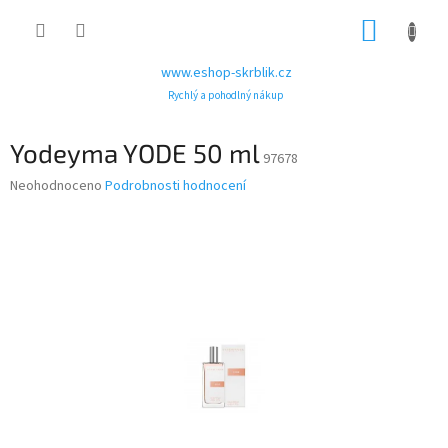
Přejít
NÁKUP
na
obsah
KOŠÍK
www.eshop-skrblik.cz
Rychlý a pohodlný nákup
Yodeyma YODE 50 ml
97678
Průměrné
Neohodnoceno
Podrobnosti hodnocení
hodnocení
produktu
je
0,0
z
5
hvězdiček.