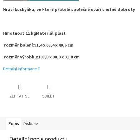
Hrací kuchyňka, ve které přátelé společně uvaří chutné dobroty
Hmotnost
:
11 kg
Materiál
:
plast
rozměr balení
:
91,4 x 63,4 x 40,6 cm
rozměr výrobku
:
103,8 x 90,8 x 31,8 cm
Detailní informace
ZEPTAT SE
SDÍLET
Popis
Diskuze
Detailní popis produktu