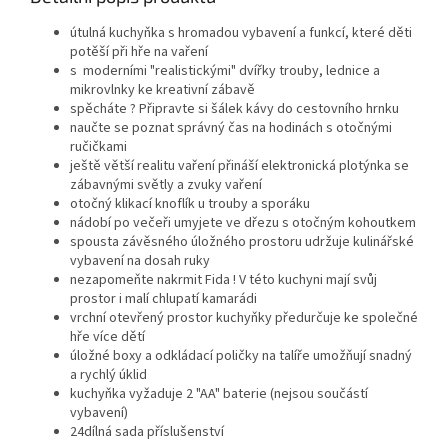
útulná kuchyňka s hromadou vybavení a funkcí, které děti
potěší při hře na vaření
s moderními "realistickými" dvířky trouby, lednice a
mikrovlnky ke kreativní zábavě
spěcháte ? Připravte si šálek kávy do cestovního hrnku
naučte se poznat správný čas na hodinách s otočnými
ručičkami
ještě větší realitu vaření přináší elektronická plotýnka se
zábavnými světly a zvuky vaření
otočný klikací knoflík u trouby a sporáku
nádobí po večeři umyjete ve dřezu s otočným kohoutkem
spousta závěsného úložného prostoru udržuje kulinářské
vybavení na dosah ruky
nezapomeňte nakrmit Fida ! V této kuchyni mají svůj
prostor i malí chlupatí kamarádi
vrchní otevřený prostor kuchyňky předurčuje ke společné
hře více dětí
úložné boxy a odkládací poličky na talíře umožňují snadný
a rychlý úklid
kuchyňka vyžaduje 2 "AA" baterie (nejsou součástí
vybavení)
24dílná sada příslušenství