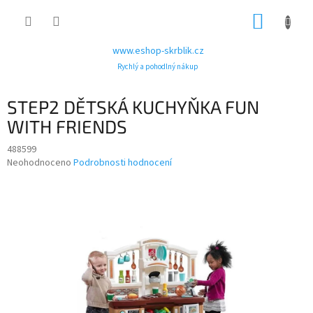
Přejít
NÁKUP
na
obsah
KOŠÍK
www.eshop-skrblik.cz
Rychlý a pohodlný nákup
STEP2 DĚTSKÁ KUCHYŇKA FUN
WITH FRIENDS
488599
Průměrné
Neohodnoceno
Podrobnosti hodnocení
hodnocení
produktu
je
0,0
z
5
hvězdiček.