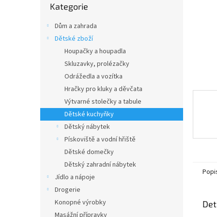
n
Kategorie
kategorie
e
l
Dům a zahrada
Dětské zboží
Houpačky a houpadla
Skluzavky, prolézačky
Odrážedla a vozítka
Hračky pro kluky a děvčata
Výtvarné stolečky a tabule
Dětské kuchyňky
Dětský nábytek
Pískoviště a vodní hřiště
Dětské domečky
Dětský zahradní nábytek
Popi
Jídlo a nápoje
Drogerie
Konopné výrobky
Det
Masážní přípravky