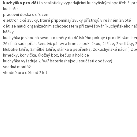
kuchyňka pro děti
s realisticky vypadajícími kuchyňskými spotřebiči pr
kuchaře
pracovní deska s dřezem
elektronické zvuky, které připomínají zvuky přístrojů v reálném životě
děti se naučí organizačním schopnostem při zavěšování kuchyňského náč
háčky
kuchyňka je vhodná svými rozměry do dětského pokoje i pro dětskou he
26 dílná sada příslušenství: pánev a hrnec s pokličkou, 2 lžíce, 2 vidličky, 
hluboké talíře, 2 mělké talíře, slánka a pepřenka, 2x kuchyňské náčiní, 2 p
hrnečky, konvička, úložný box, kečup a hořčice
kuchyňka vyžaduje 2 "AA" baterie (nejsou součástí dodávky)
snadná montáž
vhodné pro děti od 2 let