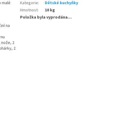
o malé
Kategorie
:
Dětské kuchyňky
Hmotnost
:
10 kg
Položka byla vyprodána…
iní na
rnu
2 nože, 2
ohárky, 2