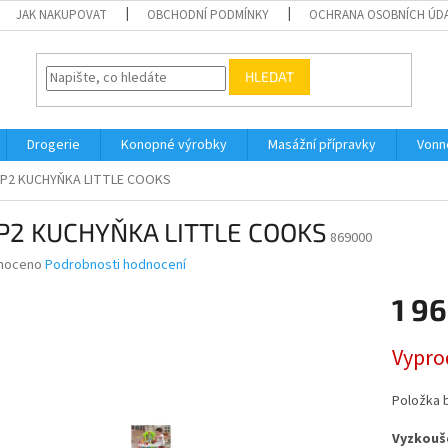
JAK NAKUPOVAT
OBCHODNÍ PODMÍNKY
OCHRANA OSOBNÍCH ÚD
HLEDAT
Drogerie
Konopné výrobky
Masážní přípravky
Vonn
P2 KUCHYŇKA LITTLE COOKS
P2 KUCHYŇKA LITTLE COOKS
869000
né
noceno
Podrobnosti hodnocení
ní
1 96
u
Měrná
Vypro
cena:
ek.
Položka 
Vyzkouše