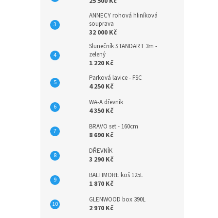
25 500 Kč
ANNECY rohová hliníková
souprava
32 000 Kč
Slunečník STANDART 3m -
zelený
1 220 Kč
Parková lavice - FSC
4 250 Kč
WA-A dřevník
4 350 Kč
BRAVO set - 160cm
8 690 Kč
DŘEVNÍK
3 290 Kč
BALTIMORE koš 125L
1 870 Kč
GLENWOOD box 390L
2 970 Kč