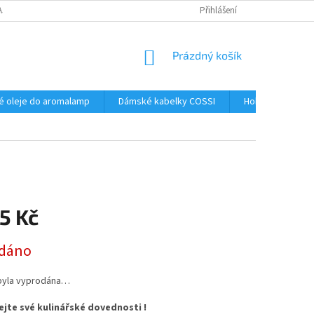
AJŮ
Přihlášení
NÁKUPNÍ
Prázdný košík
KOŠÍK
é oleje do aromalamp
Dámské kabelky COSSI
Hobby
Kos
5 Kč
dáno
byla vyprodána…
jte své kulinářské dovednosti !