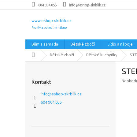
Přejít
604 904 055
info@eshop-skrblik.cz
na
obsah
www.eshop-skrblik.cz
Rychlý a pohodlný nákup
Dům a zahrada
Dětské zboží
Jídlo a nápoje
Domů
Dětské zboží
Dětské kuchyňky
STE
P
STE
o
s
Průměr
Neohod
Kontakt
t
hodnoce
r
produkt
info
@
eshop-skrblik.cz
a
je
604 904 055
0,0
n
z
n
5
í
hvězdič
p
a
Přeskočit