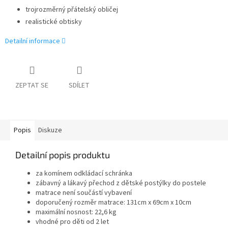
trojrozměrný přátelský obličej
realistické obtisky
Detailní informace
ZEPTAT SE
SDÍLET
Popis
Diskuze
Detailní popis produktu
za komínem odkládací schránka
zábavný a lákavý přechod z dětské postýlky do postele
matrace není součástí vybavení
doporučený rozměr matrace: 131cm x 69cm x 10cm
maximální nosnost: 22,6 kg
vhodné pro děti od 2 let