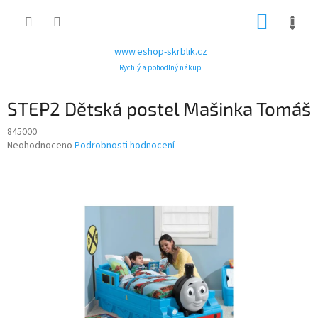
Přejít
NÁKUP
na
obsah
KOŠÍK
www.eshop-skrblik.cz
Rychlý a pohodlný nákup
STEP2 Dětská postel Mašinka Tomáš
845000
Průměrné
Neohodnoceno
Podrobnosti hodnocení
hodnocení
produktu
je
0,0
z
5
hvězdiček.