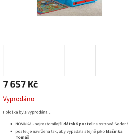
7 657 Kč
Měrná
Vyprodáno
cena:
Položka byla vyprodána…
NOVINKA - nejroztomilejší
dětská postel
na ostrově Sodor !
postel je navržena tak, aby vypadala stejně jako
Mašinka
Tomáš