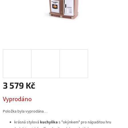
3 579 Kč
Měrná
Vyprodáno
cena:
Položka byla vyprodána…
krásná stylová
kuchyňka
s "okýnkem" pro nápaditou hru