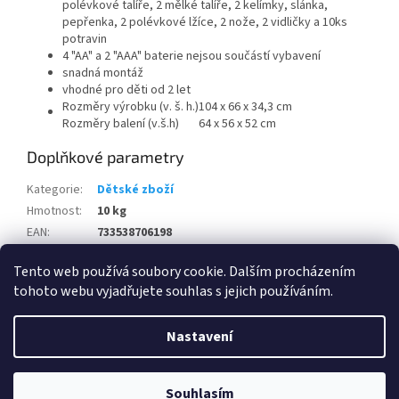
polévkové talíře, 2 mělké talíře, 2 kelímky, slánka,
pepřenka, 2 polévkové lžíce, 2 nože, 2 vidličky a 10ks
potravin
4 "AA" a 2 "AAA" baterie nejsou součástí vybavení
snadná montáž
vhodné pro děti od 2 let
Rozměry výrobku (v. š. h.)
104 x 66 x 34,3 cm
Rozměry balení (v.š.h)
64 x 56 x 52 cm
Doplňkové parametry
Kategorie
:
Dětské zboží
Hmotnost
:
10 kg
EAN
:
733538706198
Položka byla vyprodána…
Tento web používá soubory cookie. Dalším procházením
tohoto webu vyjadřujete souhlas s jejich používáním.
Z
á
Nastavení
Vytvořil Shoptet
p
a
t
Souhlasím
Copyright 2026
www.eshop-skrblik.cz
. Všechna práva vyhrazena.