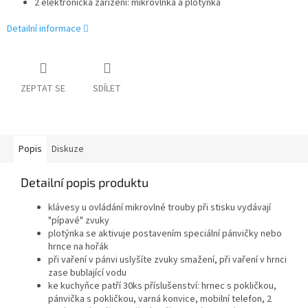
2 elektronická zařízení: mikrovlnka a plotýnka
Detailní informace
ZEPTAT SE
SDÍLET
Popis
Diskuze
Detailní popis produktu
klávesy u ovládání mikrovlné trouby při stisku vydávají
"pípavé" zvuky
plotýnka se aktivuje postavením speciální pánvičky nebo
hrnce na hořák
při vaření v pánvi uslyšíte zvuky smažení, při vaření v hrnci
zase bublající vodu
ke kuchyňce patří 30ks příslušenství: hrnec s pokličkou,
pánvička s pokličkou, varná konvice, mobilní telefon, 2