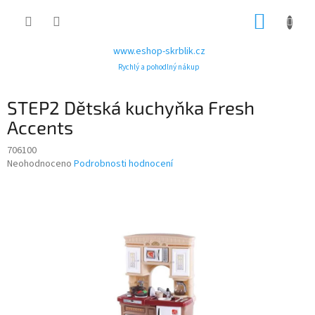
Přejít
NÁKUP
na
obsah
KOŠÍK
www.eshop-skrblik.cz
Rychlý a pohodlný nákup
STEP2 Dětská kuchyňka Fresh
Accents
706100
Průměrné
Neohodnoceno
Podrobnosti hodnocení
hodnocení
produktu
je
0,0
z
5
hvězdiček.