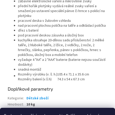
zábavné elektronické vaření a mikrovlnné zvuky
přední hořák plotýnky vydává reálné zvuky vaření a
smažení po ustavení speciální pánve či hrnce s poklicí na
plotýnku
pracovní deska v žulovém vzhledu
nad pracovní plochou polička na talíře a odkládací polička
dřez s baterií
pod pracovní deskou zásuvka a úložný box
kuchyňka obsahuje 20-dílnou sadu příslušenství: 2 mělké
talíře, 2 hluboké talíře, 2 lžíce, 2 vidličky, 2 nože, 2
hrnečky, slánka, pepřenka, pánev s pokličkou, hrnec s
pokličkou, úložný box a mobilní telefon
vyžaduje 4 "AA" a 2 "AAA" baterie (baterie nejsou součástí
dodávky)
snadná montáž
Rozměry výrobku (v. š. h.)
105.4 x 71.1 x 35.6 cm
Rozměry balení (v.š.h)
74.3 x 54 x 67.3 cm
Doplňkové parametry
Kategorie
:
Dětské zboží
Hmotnost
:
10 kg
EAN
:
733538856992