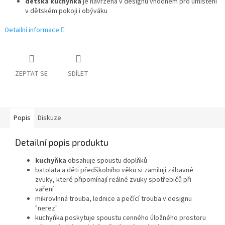
dětská kuchyňka
je navržena v designu vhodném pro umístění
v dětském pokoji i obýváku
Detailní informace
ZEPTAT SE
SDÍLET
Popis
Diskuze
Detailní popis produktu
kuchyňka
obsahuje spoustu doplňků
batolata a děti předškolního věku si zamilují zábavné
zvuky, které připomínají reálné zvuky spotřebičů při
vaření
mikrovlnná trouba, lednice a pečící trouba v designu
"nerez"
kuchyňka poskytuje spoustu cenného úložného prostoru