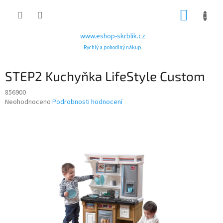
Přejít
NÁKUP
na
obsah
KOŠÍK
www.eshop-skrblik.cz
Rychlý a pohodlný nákup
STEP2 Kuchyňka LifeStyle Custom
856900
Průměrné
Neohodnoceno
Podrobnosti hodnocení
hodnocení
produktu
je
0,0
z
5
hvězdiček.