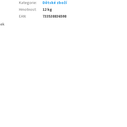
Kategorie
:
Dětské zboží
Hmotnost
:
12 kg
EAN
:
733538836598
žek