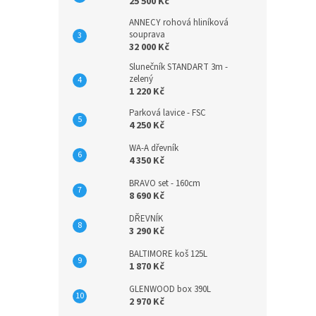
25 500 Kč
ANNECY rohová hliníková
souprava
32 000 Kč
Slunečník STANDART 3m -
zelený
1 220 Kč
Parková lavice - FSC
4 250 Kč
WA-A dřevník
4 350 Kč
BRAVO set - 160cm
8 690 Kč
DŘEVNÍK
3 290 Kč
BALTIMORE koš 125L
1 870 Kč
GLENWOOD box 390L
2 970 Kč