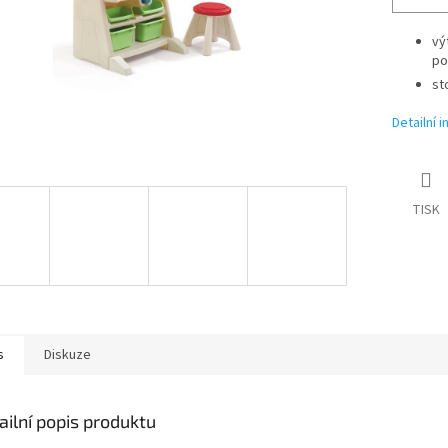
vý
po
st
Detailní 
TISK
s
Diskuze
ailní popis produktu