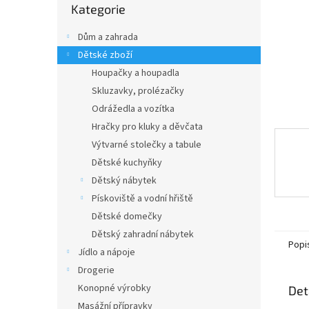
n
Kategorie
kategorie
e
l
Dům a zahrada
Dětské zboží
Houpačky a houpadla
Skluzavky, prolézačky
Odrážedla a vozítka
Hračky pro kluky a děvčata
Výtvarné stolečky a tabule
Dětské kuchyňky
Dětský nábytek
Pískoviště a vodní hřiště
Dětské domečky
Dětský zahradní nábytek
Popi
Jídlo a nápoje
Drogerie
Konopné výrobky
Det
Masážní přípravky