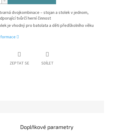
tvarná dvojkombinace – stojan a stolek v jednom,
dporující tvůrčí herní činnost
olek je vhodný pro batolata a děti předškolního věku
informace
ZEPTAT SE
SDÍLET
Doplňkové parametry