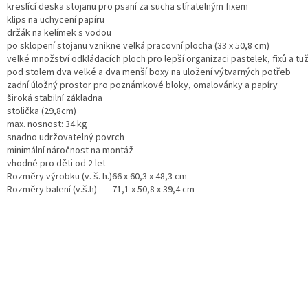
kreslící deska stojanu pro psaní za sucha stíratelným fixem
klips na uchycení papíru
držák na kelímek s vodou
po sklopení stojanu vznikne velká pracovní plocha (33 x 50,8 cm)
velké množství odkládacích ploch pro lepší organizaci pastelek, fixů a tu
pod stolem dva velké a dva menší boxy na uložení výtvarných potřeb
zadní úložný prostor pro poznámkové bloky, omalovánky a papíry
široká stabilní základna
stolička (29,8cm)
max. nosnost: 34 kg
snadno udržovatelný povrch
minimální náročnost na montáž
vhodné pro děti od 2 let
Rozměry výrobku (v. š. h.)
66 x 60,3 x 48,3 cm
Rozměry balení (v.š.h)
71,1 x 50,8 x 39,4 cm