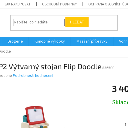
JAK NAKUPOVAT
OBCHODNÍ PODMÍNKY
OCHRANA OSOBNÍCH ÚD
HLEDAT
Drogerie
Konopné výrobky
Masážní přípravky
Vonn
 Doodle
2 Výtvarný stojan Flip Doodle
836500
né
noceno
Podrobnosti hodnocení
ní
3 4
u
Měrná
Skla
cena:
ek.