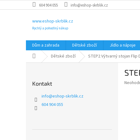
Přejít
604 904 055
info@eshop-skrblik.cz
na
obsah
www.eshop-skrblik.cz
Rychlý a pohodlný nákup
Dům a zahrada
Dětské zboží
Jídlo a nápoje
Domů
Dětské zboží
STEP2 Výtvarný stojan Flip
P
STEP
o
s
Průměr
Neohod
Kontakt
t
hodnoce
r
produkt
info
@
eshop-skrblik.cz
a
je
604 904 055
0,0
n
z
n
5
í
hvězdič
p
a
Přeskočit