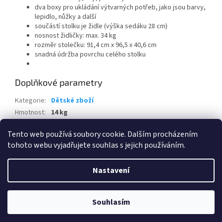
dva boxy pro ukládání výtvarných potřeb, jako jsou barvy,
lepidlo, nůžky a další
součástí stolku je židle (výška sedáku 28 cm)
nosnost židličky: max. 34 kg
rozměr stolečku: 91,4 cm x 96,5 x 40,6 cm
snadná údržba povrchu celého stolku
Doplňkové parametry
Kategorie
:
Dětské zboží
Hmotnost
:
14 kg
EAN
:
733538843190
Tento web používá soubory cookie. Dalším procházením
tohoto webu vyjadřujete souhlas s jejich používáním.
Z
á
Nastavení
Vytvořil Shoptet
p
a
t
Souhlasím
Copyright 2026
www.eshop-skrblik.cz
. Všechna práva vyhrazena.
í