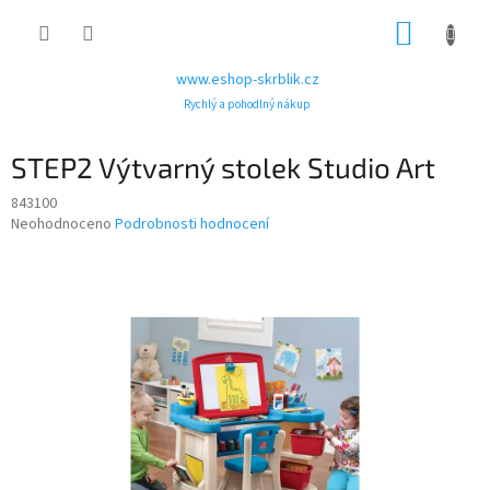
Přejít
NÁKUP
na
obsah
KOŠÍK
www.eshop-skrblik.cz
Rychlý a pohodlný nákup
STEP2 Výtvarný stolek Studio Art
843100
Průměrné
Neohodnoceno
Podrobnosti hodnocení
hodnocení
produktu
je
0,0
z
5
hvězdiček.