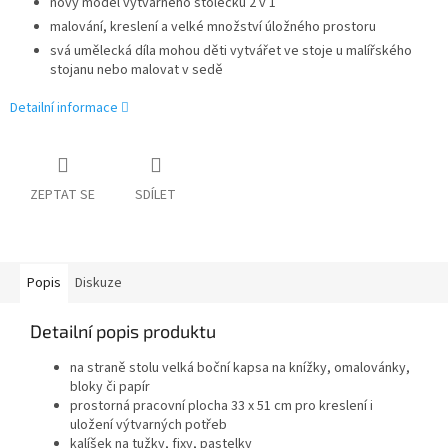
nový model výtvarného stolečku 2 v 1
malování, kreslení a velké množství úložného prostoru
svá umělecká díla mohou děti vytvářet ve stoje u malířského
stojanu nebo malovat v sedě
Detailní informace
ZEPTAT SE
SDÍLET
Popis
Diskuze
Detailní popis produktu
na straně stolu velká boční kapsa na knížky, omalovánky,
bloky či papír
prostorná pracovní plocha 33 x 51 cm pro kreslení i
uložení výtvarných potřeb
kalíšek na tužky, fixy, pastelky