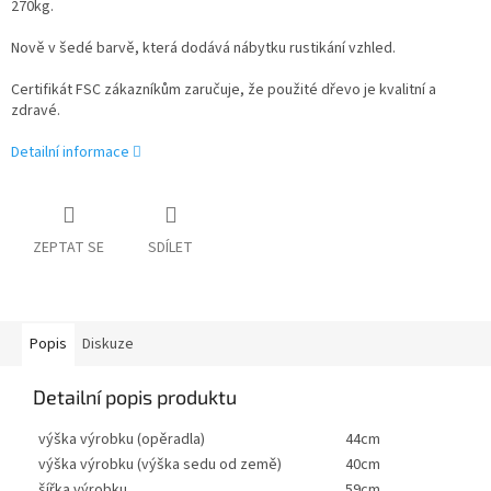
270kg.
Nově v šedé barvě, která dodává nábytku rustikání vzhled.
Certifikát FSC zákazníkům zaručuje, že použité dřevo je kvalitní a
zdravé.
Detailní informace
ZEPTAT SE
SDÍLET
Popis
Diskuze
Detailní popis produktu
výška výrobku (opěradla)
44cm
výška výrobku (výška sedu od země)
40cm
šířka výrobku
59cm