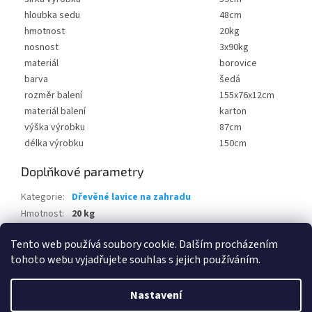
hloubka sedu
48cm
hmotnost
20kg
nosnost
3x90kg
materiál
borovice
barva
šedá
rozměr balení
155x76x12cm
materiál balení
karton
výška výrobku
87cm
délka výrobku
150cm
Doplňkové parametry
Kategorie
:
Dřevěné lavice na zahradu
Hmotnost
:
20 kg
EAN
:
5905919018625
Tento web používá soubory cookie. Dalším procházením
tohoto webu vyjadřujete souhlas s jejich používáním.
Z
á
Nastavení
Vytvořil Shoptet
p