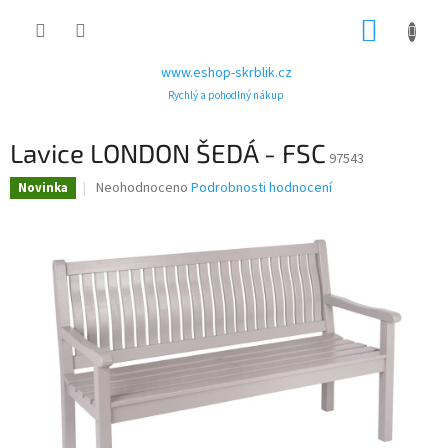
Přejít
NÁKUP
na
obsah
KOŠÍK
www.eshop-skrblik.cz
Rychlý a pohodlný nákup
Lavice LONDON ŠEDÁ - FSC
97543
Průměrné
Neohodnoceno
Podrobnosti hodnocení
Novinka
hodnocení
produktu
je
0,0
z
5
hvězdiček.