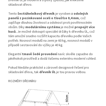
Dřevník ÚL je moderní a stylový způsob, jak efektivně
skladovat dřevo.
Tento
šestiúhelníkový dřevník
je vyroben
z odolných
panelů z pozinkované oceli o tloušťce 0,4 mm
, což
zajišťuje dlouhou životnost a odolnost proti povětrnostním
vlivům. Díky
modulárnímu systému
je možné
propojit více
kusů.
Je možné dokoupit speciální držáky k dřevníku ÚL, což
Vám umožní snadno rozšířit kapacitu dřevníku podle Vašich
potřeb. Nosnost modulů na zemi je 60 kg, nosnost modulů v
případě sestavování do výšky je 40 kg.
Elegantní
tmavě šedé provedení
navíc skvěle zapadne do
jakéhokoli prostředí a dodá Vašemu exteriéru moderní vzhled.
Pokud hledáte praktické a zároveň designové řešení pro
skladování dřeva, tak
dřevník ÚL
je tou pravou volbou.
ROZMĚRY DŘEVNÍKU