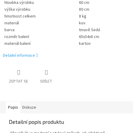
hloubka výrobku
60 cm
výška výrobku
80 cm
hmotnost celkem
8 kg
materiál
kov
barva
tmavě šedá
rozměr balení
65x54x8 cm
materiál balení
karton
Detailní informace
ZEPTAT SE
SDÍLET
Popis
Diskuze
Detailní popis produktu