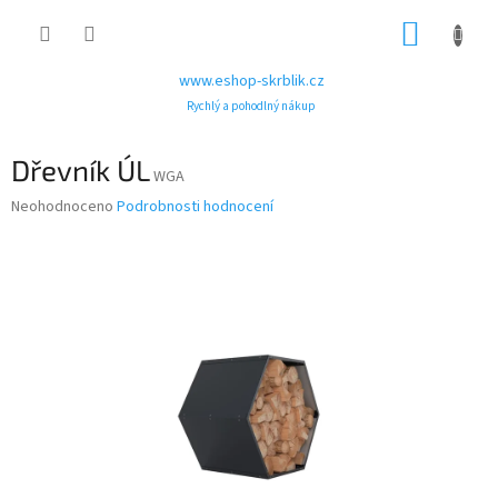
Přejít
NÁKUP
na
obsah
KOŠÍK
www.eshop-skrblik.cz
Rychlý a pohodlný nákup
Dřevník ÚL
WGA
Průměrné
Neohodnoceno
Podrobnosti hodnocení
hodnocení
produktu
je
0,0
z
5
hvězdiček.