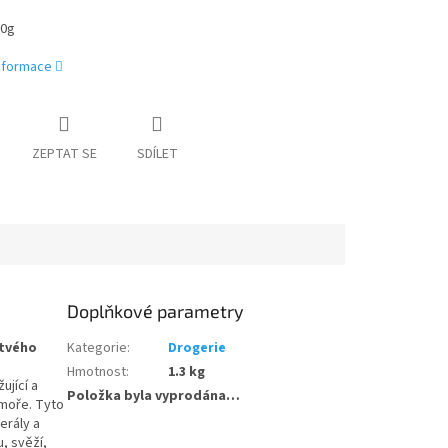
00g
informace
ZEPTAT SE
SDÍLET
Doplňkové parametry
rtvého
Kategorie
:
Drogerie
Hmotnost
:
1.3 kg
ující a
Položka byla vyprodána…
 moře. Tyto
erály a
, svěží,