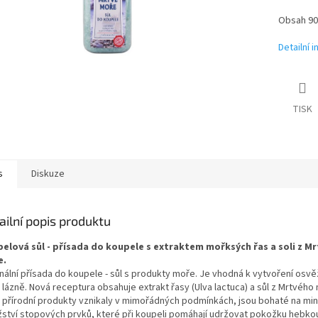
Obsah 9
Detailní 
TISK
s
Diskuze
ailní popis produktu
elová sůl - přísada do koupele s extraktem mořksých řas a soli z M
e.
nální přísada do koupele - sůl s produkty moře. Je vhodná k vytvoření osvěž
 lázně. Nová receptura obsahuje extrakt řasy (Ulva lactuca) a sůl z Mrtvého
ě přírodní produkty vznikaly v mimořádných podmínkách, jsou bohaté na min
ství stopových prvků, které při koupeli pomáhají udržovat pokožku hebkou