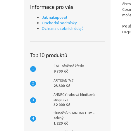
čist
Informace pro vás
Cosm
moře
Jak nakupovat
Obchodní podmínky
Použ
Ochrana osobních údajů
rozp
Top 10 produktů
CALI závěsné křeslo
9 700 Kč
ARTISAN 7x7
25 500 Kč
ANNECY rohová hliníková
souprava
32 000 Kč
Slunečník STANDART 3m -
zelený
1 220 Kč