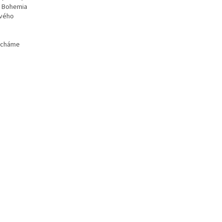
m Bohemia
tvého
necháme