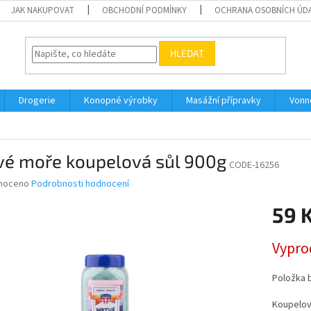
JAK NAKUPOVAT
OBCHODNÍ PODMÍNKY
OCHRANA OSOBNÍCH ÚD
HLEDAT
Drogerie
Konopné výrobky
Masážní přípravky
Vonn
vé moře koupelová sůl 900g
CODE-16256
né
noceno
Podrobnosti hodnocení
ní
59 
u
Měrná
Vypro
cena:
ek.
Položka 
Koupelov