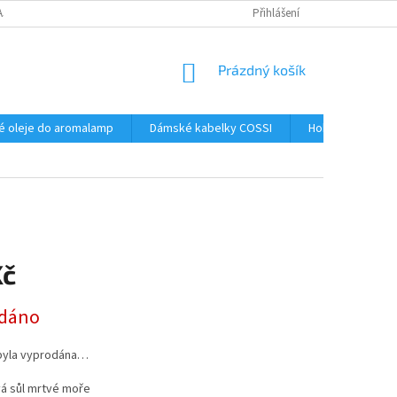
AJŮ
Přihlášení
NÁKUPNÍ
Prázdný košík
KOŠÍK
é oleje do aromalamp
Dámské kabelky COSSI
Hobby
Kos
Kč
dáno
byla vyprodána…
á sůl mrtvé moře