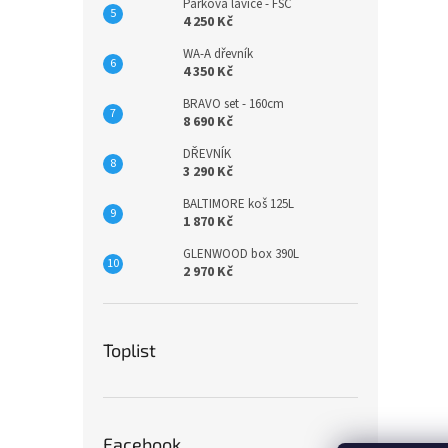
Parková lavice - FSC
4 250 Kč
WA-A dřevník
4 350 Kč
BRAVO set - 160cm
8 690 Kč
DŘEVNÍK
3 290 Kč
BALTIMORE koš 125L
1 870 Kč
GLENWOOD box 390L
2 970 Kč
Toplist
Facebook