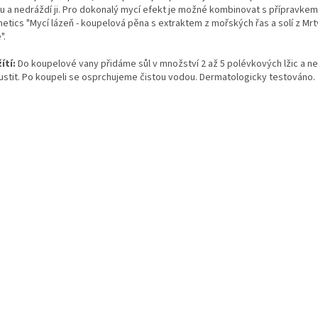
ou a nedráždí ji. Pro dokonalý mycí efekt je možné kombinovat s přípravke
etics "Mycí lázeň - koupelová pěna s extraktem z mořských řas a solí z Mr
".
ítí:
Do koupelové vany přidáme sůl v množství 2 až 5 polévkových lžic a 
ustit. Po koupeli se osprchujeme čistou vodou. Dermatologicky testováno.