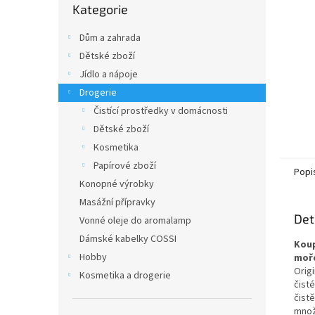
n
Kategorie
kategorie
e
l
Dům a zahrada
Dětské zboží
Jídlo a nápoje
Drogerie
Čistící prostředky v domácnosti
Dětské zboží
Kosmetika
Papírové zboží
Popi
Konopné výrobky
Masážní přípravky
Det
Vonné oleje do aromalamp
Dámské kabelky COSSI
Koup
Hobby
moř
Origi
Kosmetika a drogerie
čisté
čist
množ