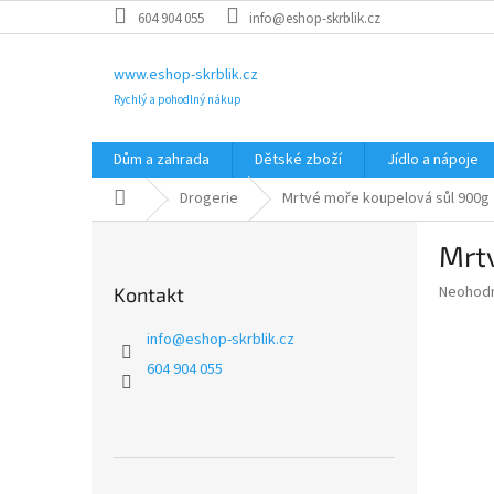
Přejít
604 904 055
info@eshop-skrblik.cz
na
obsah
www.eshop-skrblik.cz
Rychlý a pohodlný nákup
Dům a zahrada
Dětské zboží
Jídlo a nápoje
Domů
Drogerie
Mrtvé moře koupelová sůl 900g
P
Mrt
o
s
Průměr
Neohod
Kontakt
t
hodnoce
r
produkt
info
@
eshop-skrblik.cz
a
je
604 904 055
0,0
n
z
n
5
í
hvězdič
p
a
Přeskočit