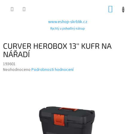
Přejít
NÁKUP
na
obsah
KOŠÍK
www.eshop-skrblik.cz
Rychlý a pohodlný nákup
CURVER HEROBOX 13'' KUFR NA
NÁŘADÍ
193601
Průměrné
Neohodnoceno
Podrobnosti hodnocení
hodnocení
produktu
je
0,0
z
5
hvězdiček.