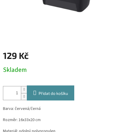
129 Kč
Měrná
Skladem
cena:
Přidat do košíku
Barva: červená/černá
Rozměr: 16x33x20 cm
Materiál: odolný polypropylen