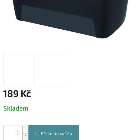
189 Kč
Měrná
Skladem
cena:
Přidat do košíku