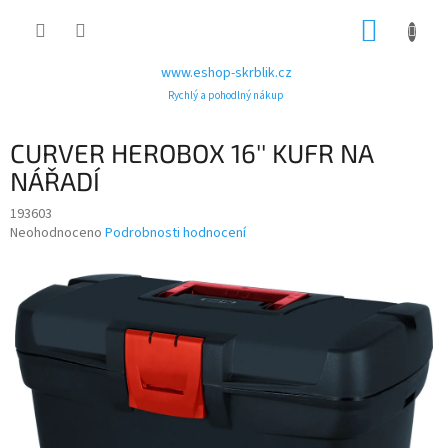
Přejít
NÁKUP
na
obsah
KOŠÍK
www.eshop-skrblik.cz
Rychlý a pohodlný nákup
CURVER HEROBOX 16'' KUFR NA
NÁŘADÍ
193603
Průměrné
Neohodnoceno
Podrobnosti hodnocení
hodnocení
produktu
je
0,0
z
5
hvězdiček.