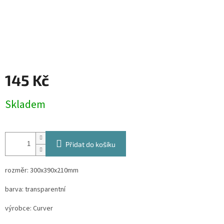
145 Kč
Měrná
Skladem
cena:
Přidat do košíku
rozměr: 300x390x210mm
barva: transparentní
výrobce: Curver