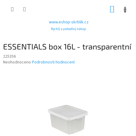
Přejít
NÁKUP
na
obsah
KOŠÍK
www.eshop-skrblik.cz
Rychlý a pohodlný nákup
ESSENTIALS box 16L - transparentní
225356
Průměrné
Neohodnoceno
Podrobnosti hodnocení
hodnocení
produktu
je
0,0
z
5
hvězdiček.