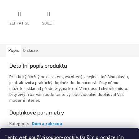
ZEPTAT SE
SDÍLET
Popis
Diskuze
Detailní popis produktu
Praktický úložný box s víkem, vyrobený z nejkvalitnějšího plastu,
je atraktivní a praktický doplněk do domácnosti. Díky němu
můžete uskladnit předměty, na které Vám dosud chybělo místo.
Díky živým barvám bude tento výrobek ideálně doplňovat Váš
moderní interiér.
Doplňkové parametry
Kategorie
:
Dům a zahrada
Hmotnost
:
4 kg
Tento web používá soubory cookie. Dalším procházením