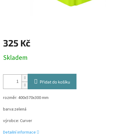
325 Kč
Měrná
Skladem
cena:
Přidat do košíku
rozměr: 400x570x300 mm
barva:zelená
výrobce: Curver
Detailní informace