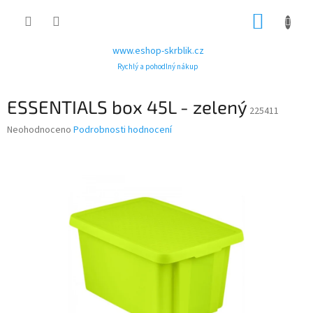
Přejít
NÁKUP
na
obsah
KOŠÍK
www.eshop-skrblik.cz
Rychlý a pohodlný nákup
ESSENTIALS box 45L - zelený
225411
Průměrné
Neohodnoceno
Podrobnosti hodnocení
hodnocení
produktu
je
0,0
z
5
hvězdiček.